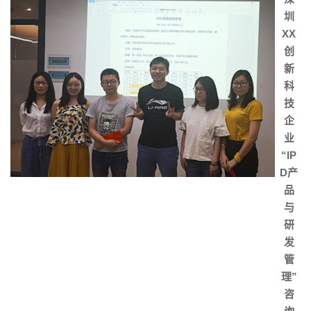
圳
XX
创
新
科
技
企
业
“IP
D产
品
与
研
发
管
理”
咨