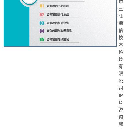
市
三
旺
通
信
技
术
科
技
有
限
公
司
IP
D
咨
询
成