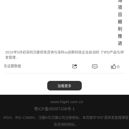
询
项
目
顺
利
推
进
2019年5月初深圳汉捷研发咨询与深圳xx创新科技企业启动的《“IPD产品与研
发管理...
先设置数据
0
www.higet.com.cn
粤ICP备05097108号-1
IPD®、IPD–CMMI®、汉捷®为汉捷公司注册商标，本页面中“IPD”是研发管理课程
及咨询的商标。