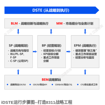
iDSTE运行步骤图--打造8311战略工程