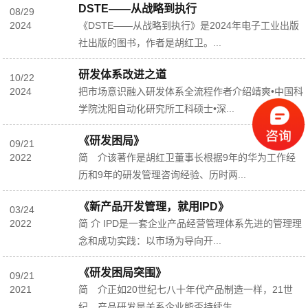
DSTE——从战略到执行
08
/
29
2024
《DSTE——从战略到执行》是2024年电子工业出版
社出版的图书，作者是胡红卫。...
研发体系改进之道
10
/
22
2024
把市场意识融入研发体系全流程作者介绍靖爽•中国科
学院沈阳自动化研究所工科硕士•深...
《研发困局》
09
/
21
2022
简 介该著作是胡红卫董事长根据9年的华为工作经
历和9年的研发管理咨询经验、历时两...
《新产品开发管理，就用IPD》
03
/
24
2022
简 介 IPD是一套企业产品经营管理体系先进的管理理
念和成功实践：以市场为导向开...
《研发困局突围》
09
/
21
2021
简 介正如20世纪七八十年代产品制造一样，21世
纪，产品研发是关系企业能否持续生...