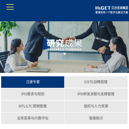
汉捷专著
DSTE战略管理
IPD需求与规划
IPD研发流程与支撑管理
MTL/LTC营销管理
组织与人力资源
业务变革与IT/数字化
管理探讨