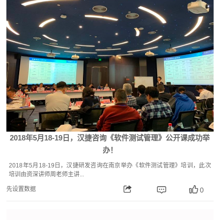
2018年5月18-19日，汉捷咨询《软件测试管理》公开课成功举
办！
2018年5月18-19日，汉捷研发咨询在南京举办《软件测试管理》培训，此次
培训由资深讲师周老师主讲...
先设置数据
0