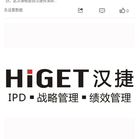
办。此次课程是由汉捷资深顾...
先设置数据
0