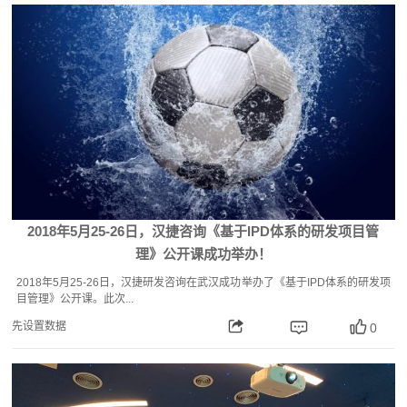
2018年5月25-26日，汉捷咨询《基于IPD体系的研发项目管
理》公开课成功举办！
2018年5月25-26日，汉捷研发咨询在武汉成功举办了《基于IPD体系的研发项
目管理》公开课。此次...
先设置数据
0