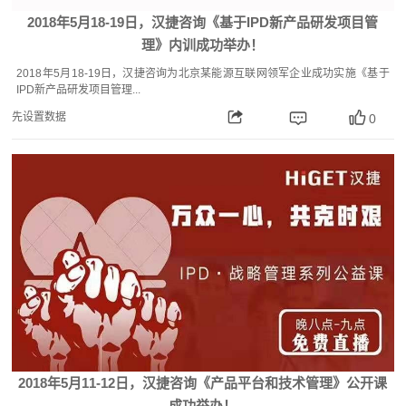
2018年5月18-19日，汉捷咨询《基于IPD新产品研发项目管
理》内训成功举办！
2018年5月18-19日，汉捷咨询为北京某能源互联网领军企业成功实施《基于
IPD新产品研发项目管理...
先设置数据
0
2018年5月11-12日，汉捷咨询《产品平台和技术管理》公开课
成功举办！