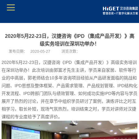
2020年5月22-23日，汉捷咨询《IPD（集成产品开发）》高
级实务培训在深圳功举办！
发布日期：
2020-05-27
浏览次数：
2020年5月22-23日，汉捷咨询《IPD（集成产品开发）》高级实务培训
在深圳功举办！此次培训由郭富才先生主讲，学员来自家居、软件等行
业的中高层，郭老师结合10多年咨询项目经验从产品研发面临的挑战和
问题、IPD思想及整体框架、产品需求管理、产品规划管理、IPD结构化
开发流程、IPD跨部门团队与绩效管理、如何成功实施IPD等内容与学员
展开了热烈的讨论，并在章节中组织学员研讨了案例，演练评比之时互
相学习，取长补短，现场气氛热烈，培训结束之时，学员对讲师对汉捷
课程的专业度给予了高度评价。