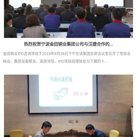
热烈祝贺宁波金田铜业集团公司与汉捷合作的...
金田铜业IPD咨询项目于2019年8月28日下午在该集团总部会议室召开了项目总
结会，集团总裁楼总、高层领导、IPD项目经理徐总与下属的十...