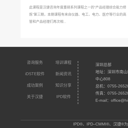
此课程是汉捷咨询年度重磅系列课程之一的”产品经理综合能力修
炼”第三期，本期课程有来自仪器、电工、电力、医疗等行业的高
管和产品经理们再次相...
咨询服务
培训课程
深圳总部
地址：深圳市南山
iDSTE软件
新闻资讯
中心808
成功案例
知识分享
总机：0755-2652
传真：0755-2652
关于汉捷
IPD软件
E-mail：office@hi
IPD®、IPD–CMMI®、汉