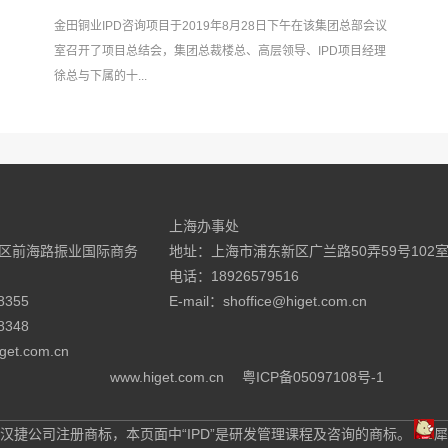
金田铜业IPD咨询项目于2019年8月28日下午在该集团总部会议
室召开了项目总结会，集团总裁楼总、高层领导、IPD项目经理
徐总与下属的十...
上海办事处
区前海路振业国际商务
地址：上海市浦东新区广兰路50弄59号102
电话：18926579516
8355
E-mail：shoffice@higet.com.cn
8348
get.com.cn
www.higet.com.cn
粤ICP备05097108号-1
捷®为汉捷公司注册商标，本页面中“IPD”是研发管理课程及咨询的商标。
犀