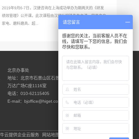
2019年9月6-7日，汉捷咨询在上海成功举办为期两天的《研发
绩效管理》公开课。此次课程由汉捷叶明锋先生主讲，学员来自
请您留言
家电、磨料磨具、超...
感谢您的关注，当前客服人员不在
线，请填写一下您的信息，我们会
尽快和您联系。
北京办事处
请联系我们
室
地址：北京市石景山区石景山路18号
万达广场C座1116室
电话：010-62115405
E-mail：bjoffice@higet.com.cn
牛云提供企业云服务
网站地图