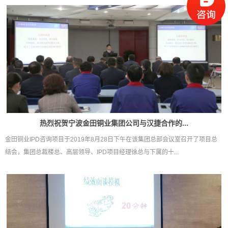
热烈祝贺宁波金田铜业集团公司与汉捷合作的...
金田铜业IPD咨询项目于2019年8月28日下午在该集团总部会议室召开了项目总
结会，集团总裁楼总、高层领导、IPD项目经理徐总与下属的十...