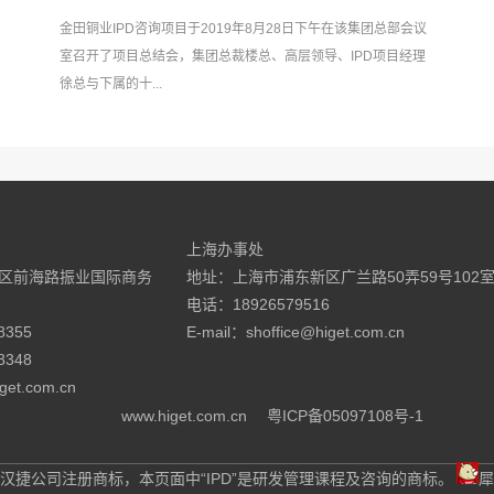
金田铜业IPD咨询项目于2019年8月28日下午在该集团总部会议
室召开了项目总结会，集团总裁楼总、高层领导、IPD项目经理
徐总与下属的十...
上海办事处
区前海路振业国际商务
地址：上海市浦东新区广兰路50弄59号102
电话：18926579516
8355
E-mail：shoffice@higet.com.cn
8348
get.com.cn
www.higet.com.cn
粤ICP备05097108号-1
捷®为汉捷公司注册商标，本页面中“IPD”是研发管理课程及咨询的商标。
犀