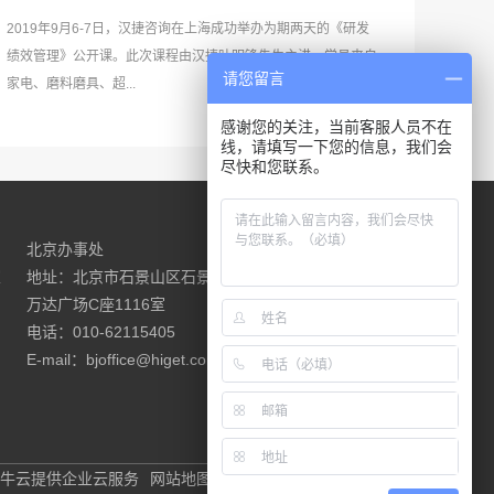
2019年9月6-7日，汉捷咨询在上海成功举办为期两天的《研发
绩效管理》公开课。此次课程由汉捷叶明锋先生主讲，学员来自
请您留言
家电、磨料磨具、超...
感谢您的关注，当前客服人员不在
线，请填写一下您的信息，我们会
尽快和您联系。
北京办事处
请联系我们
室
地址：北京市石景山区石景山路18号
万达广场C座1116室
电话：010-62115405
E-mail：bjoffice@higet.com.cn
牛云提供企业云服务
网站地图