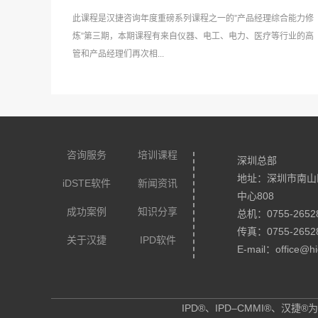
此课程是汉捷咨询年度重磅系列课程之一的”产品经理综合能力修
炼”第三期，本期课程有来自仪器、电工、电力、医疗等行业的高
管和产品经理们再次相...
咨询服务
培训课程
深圳总部
地址：深圳市南山
iDSTE软件
新闻资讯
中心808
成功案例
知识分享
总机：0755-2652
传真：0755-2652
关于汉捷
IPD软件
E-mail：office@hi
IPD®、IPD–CMMI®、汉