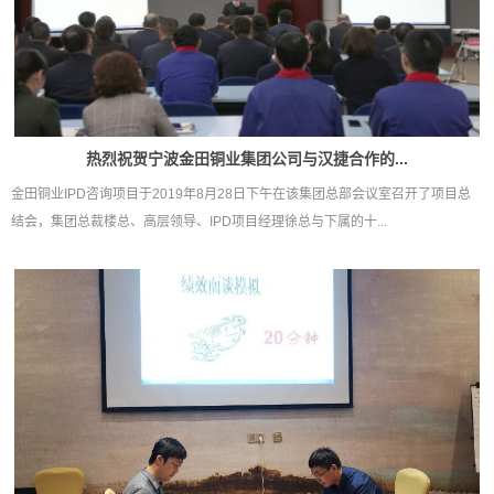
热烈祝贺宁波金田铜业集团公司与汉捷合作的...
金田铜业IPD咨询项目于2019年8月28日下午在该集团总部会议室召开了项目总
结会，集团总裁楼总、高层领导、IPD项目经理徐总与下属的十...