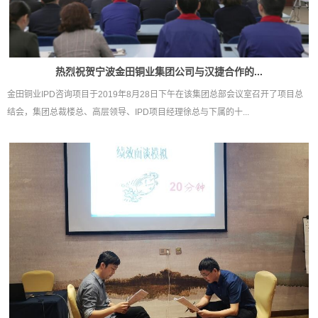
热烈祝贺宁波金田铜业集团公司与汉捷合作的...
金田铜业IPD咨询项目于2019年8月28日下午在该集团总部会议室召开了项目总
结会，集团总裁楼总、高层领导、IPD项目经理徐总与下属的十...