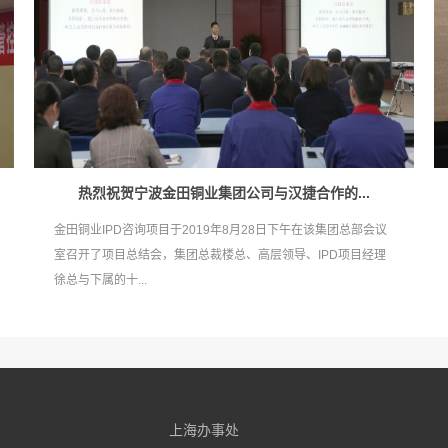
热烈祝贺宁波金田铜业集团公司与汉捷合作的...
金田铜业IPD咨询项目于2019年8月28日下午在该集团总部会议
室召开了项目总结会，集团总裁楼总、高层领导、IPD项目经理
徐总与下属的十...
上海办事处