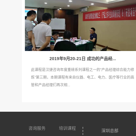
2019年9月20-21日 成功的产品经...
此课程是汉捷咨询年度重磅系列课程之一的”产品经理综合能力修
炼”第三期，本期课程有来自仪器、电工、电力、医疗等行业的高
管和产品经理们再次相...
咨询服务
培训课程
深圳总部