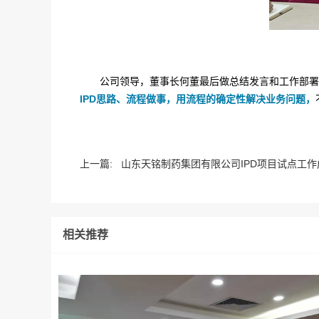
公司领导，董事长何董最后做总结发言和工作部署
IPD思路、流程做事，用流程的确定性解决业务问题，
上一篇:
山东天铭制药集团有限公司IPD项目试点工
相关推荐