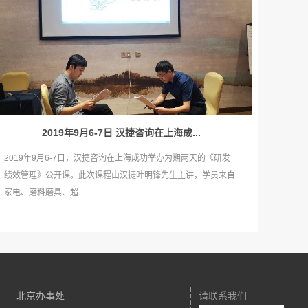
2019年9月6-7日 汉捷咨询在上海成...
2019年9月6-7日，汉捷咨询在上海成功举办为期两天的《研发
绩效管理》公开课。此次课程由汉捷叶明锋先生主讲，学员来自
家电、磨料磨具、超...
北京办事处
请联系我们