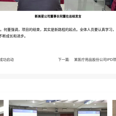
新美星公司董事长何董在总结发言
。何董强调，项目的结束，其实是新路程的起点。全体人员要认真学习，
不断成长和进步。
作成功启动
下一篇:
某医疗用品股份公司IPD