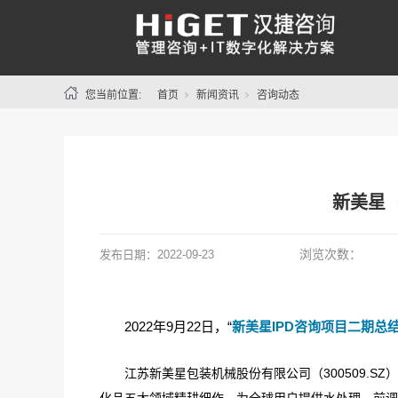
您当前位置:
首页
新闻资讯
咨询动态
新美星（
浏览次数：
发布日期：
2022-09-23
2022年9月22日，“
新美星IPD咨询项目二期总
江苏新美星包装机械股份有限公司（300509.