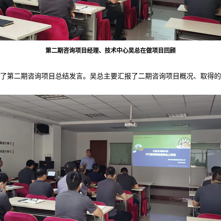
第二期咨询项目经理、技术中心吴总在做项目回顾
了第二期咨询项目总结发言。吴总主要汇报了二期咨询项目概况、取得的