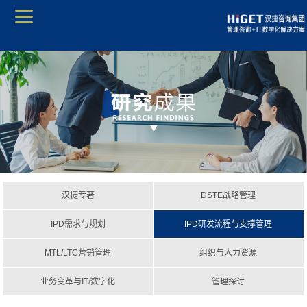
汉捷专著
DSTE战略管理
IPD需求与规划
IPD研发流程与支撑管理
MTL/LTC营销管理
组织与人力资源
业务变革与IT/数字化
管理探讨