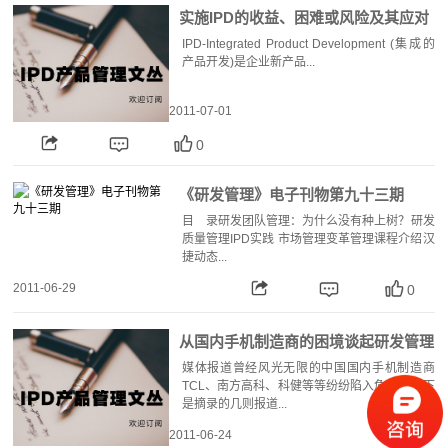
实施IPD的收益、困难或风险及其应对
措施
IPD-Integrated Product Development (集成的
产品开发)是企业新产品...
2011-07-01
0
《研发管理》电子刊物第九十三期
目 录研发团队管理：为什么没有种上树？研发
质量管理IPD实践 市场管理变革管理课程介绍汉
捷动态...
2011-06-29
0
从国内手机制造商的困境谈起研发管理
媒体报道曾经风光无限的中国国内手机制造商
TCL、南方高科、科健等等纷纷陷入危机，以下
是摘录的几则报道...
2011-06-24