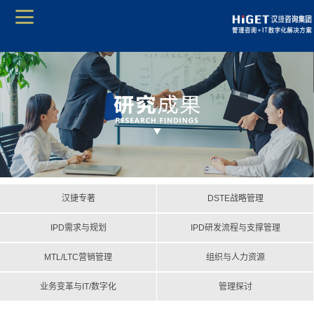
汉捷专著
DSTE战略管理
IPD需求与规划
IPD研发流程与支撑管理
MTL/LTC营销管理
组织与人力资源
业务变革与IT/数字化
管理探讨