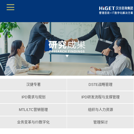
汉捷专著
DSTE战略管理
IPD需求与规划
IPD研发流程与支撑管理
MTL/LTC营销管理
组织与人力资源
业务变革与IT/数字化
管理探讨