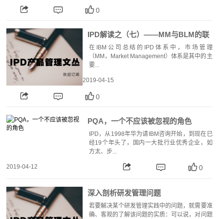
0
IPD解读之（七）——MM与BLM的联
系与区别
在IBM公司总结的IPD体系中，市场管理
（MM，Market Management）体系是其中的主
要...
2019-04-15
0
PQA，一个不应该被忽视的角色
IPD，从1998年华为请IBM咨询开始，到现在已
经19个年头了，国内一大批行业优秀企业，如
方太、步...
2019-04-12
0
深入剖析研发管理问题
若要解决某个研发管理实践中的问题，就需要准
确、客观的了解该问题的实质：可以说，对问题