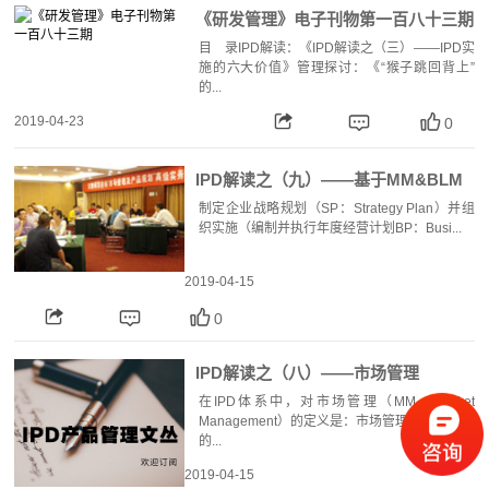
《研发管理》电子刊物第一百八十三期
目 录IPD解读：《IPD解读之（三）——IPD实
施的六大价值》管理探讨：《“猴子跳回背上”
的...
2019-04-23
0
IPD解读之（九）——基于MM&BLM
构建SP&BP战略管理体系
制定企业战略规划（SP：Strategy Plan）并组
织实施（编制并执行年度经营计划BP：Busi...
2019-04-15
0
IPD解读之（八）——市场管理
（MM）与营销管理（MM）的关系
在IPD体系中，对市场管理（MM，Market
Management）的定义是：市场管理是一套系统
的...
2019-04-15