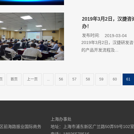
2019年3月2日，汉捷
办！
发布时间:
2019-03-04
2019年3月2日，汉捷研发
的产品开发流程及...
页
首页
上一页
...
56
57
58
59
60
61
上海办事处
区前海路振业国际商务
地址：上海市浦东新区广兰路50弄59号102