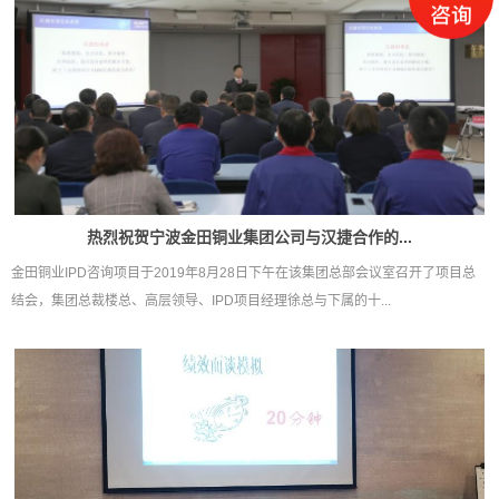
热烈祝贺宁波金田铜业集团公司与汉捷合作的...
金田铜业IPD咨询项目于2019年8月28日下午在该集团总部会议室召开了项目总
结会，集团总裁楼总、高层领导、IPD项目经理徐总与下属的十...