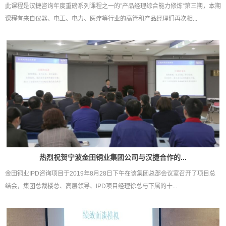
此课程是汉捷咨询年度重磅系列课程之一的”产品经理综合能力修炼”第三期，本期
课程有来自仪器、电工、电力、医疗等行业的高管和产品经理们再次相...
热烈祝贺宁波金田铜业集团公司与汉捷合作的...
金田铜业IPD咨询项目于2019年8月28日下午在该集团总部会议室召开了项目总
结会，集团总裁楼总、高层领导、IPD项目经理徐总与下属的十...