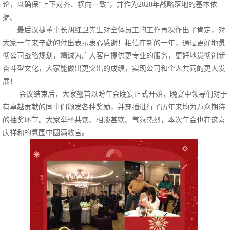
论，以确保“上下对齐、横向一致”，并作为2020年战略落地的基本依
据。
最后汉捷董事长胡红卫先生对全体员工的工作再次作出了肯定，对
大家一年来辛勤的付出表示衷心感谢！相信在新的一年，通过更好地贯
彻公司战略规划，竭诚为广大客户提供更专业的服务，更好地贯彻创新
奋斗型文化，大家能做出更突出的成绩，实现公司和个人共同的更大发
展！
会议结束后，大家翘首以盼年会晚宴正式开始，晚宴中领导们对于
有卓越贡献的同事们颁发各种奖励，并穿插进行了历年来均为万众期待
的抽奖环节。大家举杯共饮、相谈甚欢、气氛热烈，本次年会也在这喜
庆祥和的氛围中圆满收官。