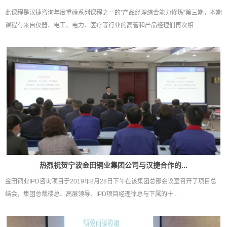
此课程是汉捷咨询年度重磅系列课程之一的”产品经理综合能力修炼”第三期，本期
课程有来自仪器、电工、电力、医疗等行业的高管和产品经理们再次相...
热烈祝贺宁波金田铜业集团公司与汉捷合作的...
金田铜业IPD咨询项目于2019年8月28日下午在该集团总部会议室召开了项目总
结会，集团总裁楼总、高层领导、IPD项目经理徐总与下属的十...