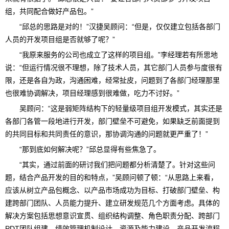
组，共同配合做好产品包。”
“邱总的思路是对的！”汉捷吴顾问：“但是，仅仅建立包括各部门
人员的开发项目组是否就够了呢？”
“我原来服务的公司也成立了这样的项目组。”李经理若有所思地
说：“但运行情况很不理想，除了技术人员，其它部门人员参与度很有
限，还是各自为政，沟通困难，经常扯皮，问题到了各部门经理那里
也很难协调解决，项目经理感到很难做，吃力不讨好。”
吴顾问：“这是弱矩阵结构下的轻量级项目组开发模式，其实还是
各部门各管一段地进行开发，部门壁垒不可避免，如果缺乏前面提到
的共同目标和共同责任的意识，那协调沟通的问题就更严重了！”
“那到底如何解决呢？”邱总显得有些焦急了。
“其实，通过前面的研讨我们把问题都分析清楚了。针对这些问
题，结合产品开发的目的和特点，”吴顾问顿了顿：“从思路上来看，
应该从树立产品包概念、以产品市场成功为目标、打破部门壁垒、构
建跨部门团队、人员能力提升、建立研发规范几个方面考虑。具体的
解决方案包括思想意识宣贯、组织结构调整、角色职责分配、跨部门
PDT团队组建、绩效管理机制设计、资源及能力建设、产品开发流程