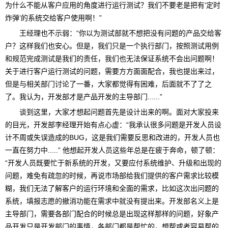
为什么不能从客户应用的角度进行运行测试？我们不要老是把有‘定时
炸弹’的系统交给客户使用啊！”
王经理也不示弱：“你以为测试部就不想把没有问题的产品交给客
户？这样我们也安心。但是，我们只是一个执行部门，按照测试用例
和规范完成测试是我们的责任，我们也无法保证系统不会出问题啊！
关于进行客户运行测试的问题，需要方方面面配合，我也提出来过，
但是与相关部门讨论了一番，大家都觉得有困难，后面就不了了之
了。我认为，开发部才是产品开发的主导部门......”
谈到这里，大家才想起问题首先是设计出来的啊。面对大家投来
的目光，开发部李经理开始有点心虚：“我承认很多问题是开发人员设
计不周或失误造成的BUG，这是我们需要反思和改进的，开发人员也
一直在努力中.....” 他想起开发人员这些年总是在疲于奔命，顿了顿：
“开发人员既要忙于新系统的开发，又要应付系统维护、升级和出现的
问题，难免有疏忽的时候，再说市场部给我们提供的客户需求比较模
糊，我们无法了解客户的运行环境和全面的需求，比如这次出问题的
系统，填报志愿的撤消功能在需求中就没有提出来。开发部名义上是
主导部门，需要各部门配合的时候总是出现这样那样的问题，好象产
品开发只是开发部门的事情，各部门都是帮忙的，想帮或者容易帮的