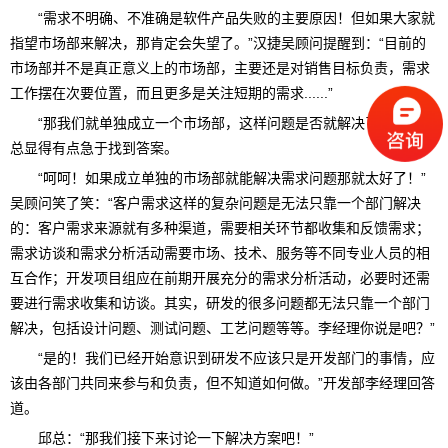
“需求不明确、不准确是软件产品失败的主要原因！但如果大家就
指望市场部来解决，那肯定会失望了。”汉捷吴顾问提醒到：“目前的
市场部并不是真正意义上的市场部，主要还是对销售目标负责，需求
工作摆在次要位置，而且更多是关注短期的需求......”
“那我们就单独成立一个市场部，这样问题是否就解决了呢？”邱
总显得有点急于找到答案。
“呵呵！如果成立单独的市场部就能解决需求问题那就太好了！”
吴顾问笑了笑：“客户需求这样的复杂问题是无法只靠一个部门解决
的：客户需求来源就有多种渠道，需要相关环节都收集和反馈需求；
需求访谈和需求分析活动需要市场、技术、服务等不同专业人员的相
互合作；开发项目组应在前期开展充分的需求分析活动，必要时还需
要进行需求收集和访谈。其实，研发的很多问题都无法只靠一个部门
解决，包括设计问题、测试问题、工艺问题等等。李经理你说是吧？”
“是的！我们已经开始意识到研发不应该只是开发部门的事情，应
该由各部门共同来参与和负责，但不知道如何做。”开发部李经理回答
道。
邱总：“那我们接下来讨论一下解决方案吧！”