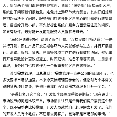
大，听到两个部门都在做自我批评，说道：“服务部门直接面对客户，
系统出了问题我们很着急，难免对上游环节就有怨言，其实仔细想想
光抱怨解决不了问题，服务部门应该多把客户关心的问题进行收集整
理，反馈给开发小组，事先就提出系统在服务方面需要注意的问题，
如果有条件，最好能开发前期服务人员就参与进去。”
“马经理说得很好！谈到了两个问题。”汉捷吴顾问插话道：“一是
并行开发，即在产品开发初期各环节人员就都参与进去，并行开展设
计、测试、服务、销售、制造等各项工作并进行有效的协同，避免串
行开发导致设计更改或返工、时间延误、准备不足等问题。二是需求
管理，服务环节也应该作为一个很重要的客户需求来源。”
谈到需求管理，邱总说到：“需求管理一直是公司的薄弱环节，也
多次要求市场部加强。本来今天徐经理要参会的，但临时有个非常关
键的销售项目要谈，等他回来我们再针对需求管理专门开一个会。”
“是得赶紧开这个会，”开发部李经理显得很是期待：“现在设计与
市场脱节的问题比较严重，市场部往往只是告诉我们客户需要这个那
个，既不完整也比较模糊，开发人员就凭自己的理解去开发了。我们
的开发人员有个毛病，不愿意去见客户，觉得那是市场部的事情。”