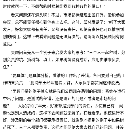
时候就帮一下，不想帮的时候总能找到各种各样的借口！”
看来问题还在源头啊！不过，市场部徐经理出差在外，没能参加
会议，总不能责任都推到他身上去吧。这时，邱总发话了：“听了大家
发言，好象大家都有责任，又都没有责任，即使有责任也可以推脱到
别的部门，这样下去看来问题是无法解决的。请听听汉捷吴顾问有何
意见。”
吴顾问首先从一个例子来启发大家的思考：“三个人一起种树，分
别负责挖坑、插树苗、填土，如果树苗没有成活，应用由谁来负责
任？”
“要具体问题具体分析，看谁的工作出了差错，各自要对自己的工
作结果负责.....”测试部王经理抢着回答，大家似乎都赞同这种说法。
“吴顾问举的例子其实就是我们公司现在遇到的问题：系统在运行
中出了问题，是测试的差错，还是设计的问题？或者是市场的问
题？......大家讨论了半天，好象都是别部门的责任，即使自己有 问
题也是别人造成的，这样下去问题就无解了。在我看来，系统运行不
好，涉及到的每个部门都要承担责任，就象刚才提到的例子中如果树
苗死了，三个人都要负责，这样才能促使大家去找自己的问题，并设