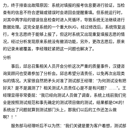
力，终于排查出故障原因：系统对填报的报考信息要进行验证，当检
查有的信息不符合逻辑或错误时会退回会提醒重填。但系统运行时，
对其中两字段的错误信息检查时进入死循环，导致系统无法继续进行
数据处理。这完全是系统的一个重大BUG，经过修改后，系统恢复运
行，考生志愿终于能够上报了，但这时系统又出现重复填报志愿的情
况，经过分析发现原来系统没有撤消功能，另外，更改志愿后，原来
的记录未被覆盖，李经理赶紧把这一问题也解决了。
分析
事后，邱总召集相关人员开会分析这次严重的质量事件，汉捷咨
询吴顾问也受邀参加了分析会。邱总希望分清责任，以免再次出现类
似的情况。大家很自然把矛头对准了测试部王经理：“为何测试没有把
好关？是不是漏测了？相关测试人员责任心是不是有问题？……”。王
经理显得非常委屈：“我已经向测试人员做了调查，系统上线前我们完
全是按照测试规范和事先确定的测试项目做的测试，结果都是OK的！
系统出了问题就算到测试部门头上，那我们以后的工作还怎么做
啊？！”
服务部马经理听后不以为然：“我们关键是要为客户着想，测试部