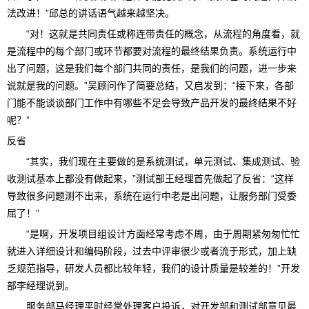
法改进！”邱总的讲话语气越来越坚决。
“对！这就是共同责任或称连带责任的概念，从流程的角度看，就
是流程中的每个部门或环节都要对流程的最终结果负责。系统运行中
出了问题，这是我们每个部门共同的责任，是我们的问题，进一步来
说就是我的问题。”吴顾问作了简要总结，又启发到：“接下来，各部
门能不能谈谈部门工作中有哪些不足会导致产品开发的最终结果不好
呢？”
反省
“其实，我们现在主要做的是系统测试，单元测试、集成测试、验
收测试基本上都没有做起来，”测试部王经理首先做起了反省：“这样
导致很多问题测不出来，系统在运行中老是出问题，让服务部门受委
屈了！”
“是啊，开发项目组设计方面经常考虑不周，由于周期紧匆匆忙忙
就进入详细设计和编码阶段，过去中评审很少或者流于形式，加上缺
乏规范指导，研发人员都比较年轻，我们的设计质量是较差的！”开发
部李经理说到。
服务部马经理平时经常处理客户投诉，对开发部和测试部意见最