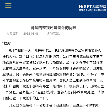
测试的差错还是设计的问题
发布日期：
2012-01-08
浏览次数：
“救火”
6月中旬的一天，嘉程软件公司总经理邱总在办公室看着窗外久
违的大雨，舒了口气：经过几年的努力，公司学生考试系统和学生学
籍管理系统在省里占据了绝对的市场份额，公司计划在中小学教育信
息化领域大展拳脚。就在这时，一阵急促的电话铃声响起了，邱总抓
起电话，另一头传来了服务部马经理焦急的声音：“邱总，不好了！中
考学生的家长在各学校填报考信息时，信息无法上报到市教育局，无
法打印回执，家长们都等在那里一段时间了，很有意见！”。邱总心里
一阵紧张，赶紧指示：“我立即安排开发部人员到市教育局处理，请你
们耐心做一下家长们的工作！”。
开发部李经理带了一名技术骨干赶赴现场，经过近一小时的努