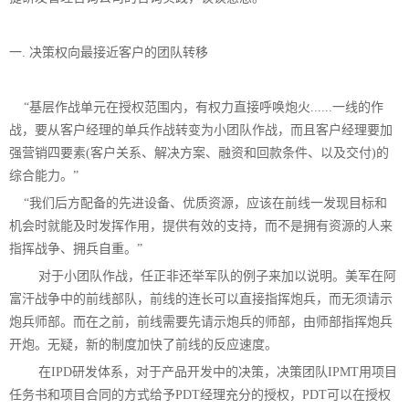
一. 决策权向最接近客户的团队转移
“
基层作战单元在授权范围内，有权力直接呼唤炮火......一线的作
战，要从客户经理的单兵作战转变为小团队作战，而且客户经理要加
强营销四要素(客户关系、解决方案、融资和回款条件、以及交付)的
综合能力。”
“
我们后方配备的先进设备、优质资源，应该在前线一发现目标和
机会时就能及时发挥作用，提供有效的支持，而不是拥有资源的人来
指挥战争、拥兵自重。”
对于小团队作战，任正非还举军队的例子来加以说明。美军在阿
富汗战争中的前线部队，前线的连长可以直接指挥炮兵，而无须请示
炮兵师部。而在之前，前线需要先请示炮兵的师部，由师部指挥炮兵
开炮。无疑，新的制度加快了前线的反应速度。
在IPD研发体系，对于产品开发中的决策，决策团队IPMT用项目
任务书和项目合同的方式给予PDT经理充分的授权，PDT可以在授权