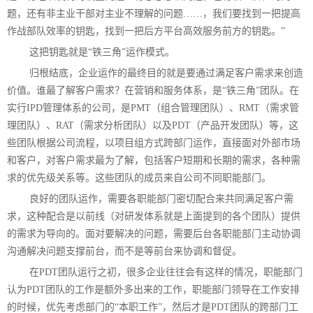
题，还有非主业干部对主业不理解的问题……，我们要找到一把提高
作战部队效率的钥匙，找到一把后方平台高效服务前方的钥匙。”
这把钥匙就是“铁三角”运作模式。
归根结底，企业运作的最终目的就是要通过满足客户需求来创造
价值。谁最了解客户需求？在营销和服务体系，是“铁三角”团队。在
实行IPD管理体系的公司，是PMT（组合管理团队）、RMT（需求管
理团队）、RAT（需求分析团队）以及PDT（产品开发团队）等，这
些团队根据公司流程，以项目组方式跨部门运作，直接面对外部市场
和客户，对客户需求最为了解，包括客户短期和长期的需求，各种需
求的优先级关系等。这些团队的成员来自公司不同职能部门。
良好的团队运作，需要各职能部门密切配合来共同满足客户需
求，这种配合是以前线（对研发体系就是上面提到的各个团队）提供
的需求为导向的。面对要解决的问题，需要后台各职能部门主动协调
沟通解决问题支撑前台，而不是等前台来协调和督促。
在PDT团队运行之初，很多企业往往会有这样的情况，职能部门
认为PDT团队的工作是额外多出来的工作，职能部门领导在工作安排
的时候，优先考虑部门的“本职工作”，然后才是PDT团队的跨部门工