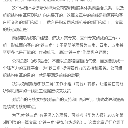
这个讲话本身是针对华为公司营销和服务体系前后台关系，以及
组织结构变革原则和方向来展开的。这篇文章中的前线是指直接和客
户打交道的部门和员工，后台是指公司总部机关的部门和员工，文章
的核心观点是：
前线要形成客户经理、解决方案专家、交付专家组成的工作小
组，形成面向客户的“铁三角”（ 不是简单理解为三角，四角、五角甚
至更多也是可能的）作战单元。通过“铁三角”作厚客户界面；
公司总部（或称后台）不能以总部自居颐指气使，而是要形成一
个强有力的支撑平台，为“铁三角”提供强有力的支持和服务。公司组
织结构变革的目的，就是要满足前线的需要；
决策权向前线的“铁三角”工作小组（前台）转移，让这些在前线
听得见炮声的一线员工根据授权来决策；
对后台的考核要根据对前台的支持和目标进行，绩效改进和提高
是绩效考核的重点。
为了对“铁三角”有更深入的理解，可参考《华为人报》2009年第
5期刊登的一篇文章《“铁三角”是如何炼成的》。这篇文章详细介绍了