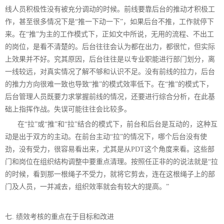
线人员积极性没有被充分调动的时候。前线要靠后台的推动才积极工
作，甚至很多情况下是“推一下动一下”，如果后台不推，工作就停下
来。在“推”为主的工作模式下，正如文中所说，无用的流程、不出工
的岗位，是看不清楚的。后台往往会认为都在出力，都很忙，但实际
上效果并不好。究其原因，后台往往是以专业职能进行部门划分，离
一线较远，对真实情况了解不够和认识不足。没有前线的拉力，后台
的推力方向很难一致也导致“推”的模式效率低下。在“推”的模式下，
后台管理人员既要力求掌握前线的情况，还要进行综合分析，在此基
础上指挥作战。失误可能往往会比较多。
在“拉”或“推”和“拉”结合的模式下，前台和后台是互动的，这种互
动是出于双方的主动。在前台主动“拉”的情况下，哪个后台没有使
劲，没有受力，很容易看出来，尤其是从PDT这个角度来看。这些部
门和岗位在组织结构调整中要重点清理。按照任正非的的说法就是“拉
的时候，看到那一根绳子不受力，就将它剪去，连在这根绳子上的部
门及人员，一并减去，组织效率就会有较大的提高。”
七. 绩效考核的重点在于目标和改进