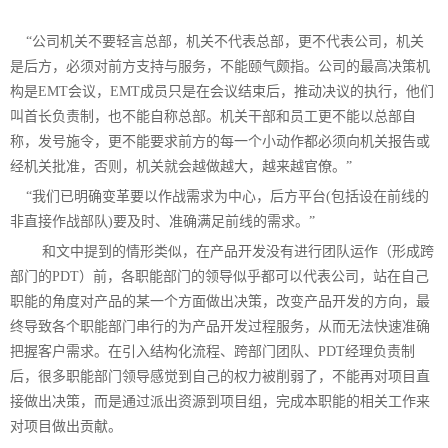
“
公司机关不要轻言总部，机关不代表总部，更不代表公司，机关
是后方，必须对前方支持与服务，不能颐气颇指。公司的最高决策机
构是EMT会议，EMT成员只是在会议结束后，推动决议的执行，他们
叫首长负责制，也不能自称总部。机关干部和员工更不能以总部自
称，发号施令，更不能要求前方的每一个小动作都必须向机关报告或
经机关批准，否则，机关就会越做越大，越来越官僚。”
“
我们已明确变革要以作战需求为中心，后方平台(包括设在前线的
非直接作战部队)要及时、准确满足前线的需求。”
和文中提到的情形类似，在产品开发没有进行团队运作（形成跨
部门的PDT）前，各职能部门的领导似乎都可以代表公司，站在自己
职能的角度对产品的某一个方面做出决策，改变产品开发的方向，最
终导致各个职能部门串行的为产品开发过程服务，从而无法快速准确
把握客户需求。在引入结构化流程、跨部门团队、PDT经理负责制
后，很多职能部门领导感觉到自己的权力被削弱了，不能再对项目直
接做出决策，而是通过派出资源到项目组，完成本职能的相关工作来
对项目做出贡献。