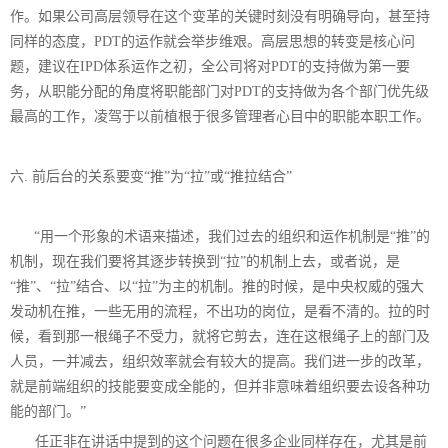
作。如果公司高层领导在这个变革的关键时刻没有明确导向，甚至持
同样的态度，PDT的运作就会举步维艰。高层思想的转变是核心问
题，建议在IPD体系运作之初，全公司将对PDT的支持做为第一要
务，从职能分配的角度将职能部门对PDT的支持做为各个部门优先级
最高的工作，凌驾于以前植根于很多管理者心目中的职能本职工作。
六. 前后台的关系要变“推”为“拉”或“推拉结合”
“
用一个形象的术语来描述，我们过去的组织和运作机制是“推”的
机制，现在我们要将其逐步转换到“拉”的机制上去，或者说，是
“推”、“拉”结合、以“拉”为主的机制。推的时候，是中央权威的强大
发动机在推，一些无用的流程，不出功的岗位，是看不清的。拉的时
候，看到那一根绳子不受力，就将它剪去，连在这根绳子上的部门及
人员，一并减去，组织效率就会有较大的提高。我们进一步的改革，
就是前端组织的技能要变成全能的，但并非意味着组织要去设各种功
能的部门。”
任正非在讲话中提到的这个问题在很多企业同样存在，尤其是前