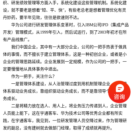
织、研发绩效管理等方面入手，系统化建设这些管理机制。系统化建
设，就不要老是想着“短、平、快”，有些老总老是想着管理优化有灵
丹妙药，要半年见效，往往是欲速则不达。
华为公司进行研发管理体系变革时，引入IBM公司IPD（集成产品
开发）管理模式，从1999年引入，然后试运行，到了2003年初才在所
有产品线推广。
我们中国企业，其中有一大部分企业，公司的一把手热衷于做具
体的事情，而不擅长于建立管理体系，这是一种初创企业，或者是小
企业的管理思路延续。企业发展到一定规模，作为公司的一把手，一
定要慢慢地从具体事务中退出。
作为一把手，关注什么？
一是管理体系建设，从人治管理过度到用机制管理企业，用管理
体系驱动业务成长，靠组织驱动业务成长，而不是靠领导个人驱动业
务成长。
二是将精力放在选人、用人上，将业务压力传递到人，企业管理
人员能上能下，这在宇通客车、华为技术公司等优秀企业都有所实
践，在宇通客车，我见到，一位研发管理人员空降过来，作为管理研
发的副总，没有建树就去做部门经理，取得了成绩就再提升。