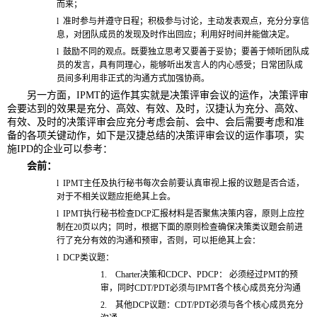
而来；
l
准时参与并遵守日程；积极参与讨论，主动发表观点，充分分享信
息，对团队成员的发现及时作出回应；利用好时间并能做决定。
l
鼓励不同的观点。既要独立思考又要善于妥协；要善于倾听团队成
员的发言，具有同理心，能够听出发言人的内心感受；日常团队成
员间多利用非正式的沟通方式加强协商。
另一方面，IPMT的运作其实就是决策评审会议的运作，决策评审
会要达到的效果是充分、高效、有效、及时，汉捷认为充分、高效、
有效、及时的决策评审会应充分考虑会前、会中、会后需要考虑和准
备的各项关键动作，如下是汉捷总结的决策评审会议的运作事项，实
施IPD的企业可以参考：
会前：
l
IPMT
主任及执行秘书每次会前要认真审视上报的议题是否合适，
对于不相关议题应拒绝其上会。
l
IPMT
执行秘书检查DCP汇报材料是否聚焦决策内容，原则上应控
制在20页以内；同时，根据下面的原则检查确保决策类议题会前进
行了充分有效的沟通和预审，否则，可以拒绝其上会：
l
DCP
类议题：
1.
Charter
决策和CDCP、PDCP： 必须经过PMT的预
审，同时CDT/PDT必须与IPMT各个核心成员充分沟通
2.
其他DCP议题：CDT/PDT必须与各个核心成员充分