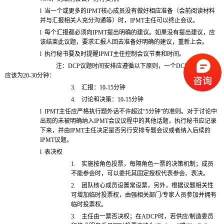
l
当一个或更多的IPMT核心成员没有做好相应准备（会前阅读材料
并与汇报相关人充分沟通等）时，IPMT主任可以终止会议。
l
每个汇报都必须向IPMT提出明确的建议。如果没有提出建议，应
该结束此议题，要求汇报人回去准备好明确的建议，重新上会。
l
执行秘书要及时提醒IPMT主任控制会议节奏和时间。
注：DCP议题时间安排应遵循以下原则，一个DCP议题总耗时
应该为20-30分钟：
3.
汇报：10-15分钟
4.
讨论和决策：10-15分钟
l
IPMT
主任应严格执行题外话不许超过“5分钟”的准则。对于讨论中
出现的未被明确纳入IPMT会议议程中的其他话题，执行秘书应记录
下来，并由IPMT主任决定是否另行安排专题会议或者纳入后续的
IPMT议题。
l
表决权
1.
实施按角色投票，每隔角色一票的决策机制；成员
不能参会时，可以委托其固定授权代表参会、表决。
2.
团队核心成员设置常设票，另外，根据议题相关性
可增加临时投票权，由强相关部门/专家人员参加并拥有
临时投票权。
3.
主任由一票否决权；在ADCP时，若供应/制造委员