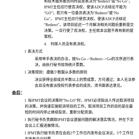
和技术服务委员同时投票表决为“Redirect”或“No Go”，
IPMT主任应行使否决权，使该ADCP点结论不能为
“GO”；若只有一位委员表决为“Redirect”或“No
Go”， IPMT主任应行使否决权，使该ADCP点结论
“Redirect”，该项目延迟一个月解决相关问题后重新提交
决策。一旦行使了否决权，主任就本议题不再有新的提
案权。
4.
列席人员没有表决权。
l
表决方式
采用举手表决的办法，按No Go ->Redirect ->Go的次序进行表
决，由执行秘书现场统计票数。
l
决策规则：遵循少数服从多数的原则
决议获得全部成员半数以上的赞成票，方可通过；本人无法参
会且没有委派授权代表参会的成员，须书面表达意见。
会后：
l
当IPMT会议的决策时“No GO”时，IPMT必须指派人传达取消项目
的决策，并快速实施取消项目的工作。取消项目工作的目的是在最
短的时间内停止继续投资，重新分配资源。
l
执行秘书负责跟踪IPMT会议遗留问题的解决落实情况，并在下次
会议上汇报进展情况。
l
IPMT
执行秘书负责在会后2个工作日内发布会议决议，5个工作日