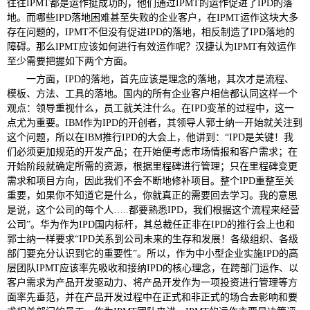
往往IPMT都是运作挺成功的，他们通过IPMT的运作促进了IPD的落
地。而哪些IPD落地困难甚至失败的企业客户，在IPMT运作这块大多
存在问题的，IPMT不但没有促进IPD的落地，相反制造了IPD落地的
障碍。那么IPMT应该如何进行有效运作呢？汉捷认为IPMT有效运作
至少需要把握如下两个方面。
一方面，IPD的落地，首先应该是理念的落地，其次才是流程、
模板、方法、工具的落地。国内的所有企业客户相信都认同这样一个
观点：领导重视什么，员工就关注什么。在IPD变革的过程中，这一
点尤为重要。IBM作为IPD的开创者，其领导人郭士纳一开始就关注到
这个问题，所以在IBM推行IPD的大会上，他讲到：“IPD是关键！我
们必须更加规范的开发产品；在开始便考虑市场情报和客户需求；在
开始阶段就确定所需的资源，根据里程碑进行管理；只在里程碑变更
需求和项目方向，因此我们不会不断地修补项目。整个IPD重整至关
重要，如果你不知道它是什么，你就真正的需要回去学习。我的意思
是说，这个公司的每个人…..都要熟悉IPD，我们根据这个流程来经营
公司”。华为作为IPD国内标杆，其总裁任正非在IPD的推行会上也和
郭士纳一样要求“IPD关系到公司未来的生存和发展！各级组织、各级
部门要充分认识到它的重要性”。所以，作为中小型企业实施IPD的高
层团队IPMT应该率先吸收和接纳IPD的核心理念，在跨部门运作、以
客户需求为产品开发驱动力、将产品开发作为一项投资进行管理等方
面率先垂范，并在产品开发过程中在正式和非正式的场合去影响和要