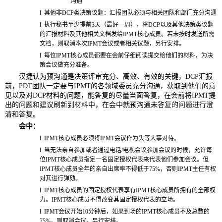
沟通
l
其他非DCP类决策议题：汇报团队必须与相关团队和部门充分沟通
l
执行秘书至少提前3天（最好一周），将DCP以及其他决策类议题
的汇报材料及其他相关文档发给IPMT核心成员。若未按时发送所需
文档，则取消本次IPMT会议或者相关议题，另行安排。
l
每位IPMT核心成员都要在会前仔细阅读提交给他们的材料，为决
策会议做充分准备。
汉捷认为预沟通是决策评审充分、高效、有效的关键，DCP汇报
前，PDT团队一定要与IPMT的各领域委员充分沟通，获取到他们的意
见以及对DCP材料的问题，能答复的尽量当面答复，在会前将IPMT提
出的问题和建议刷新到材料中，在会中就预沟通未答复的问题进行澄
清和答复。
会中：
l
IPMT
核心成员必须将IPMT会议作为头等大事对待。
l
当无法亲自参加或者通过电话/电视会议参加会议的时候，允许每
位IPMT核心成员指定一名固定授权代表来代表他们参加会议。但
IPMT核心成员全年的亲自出席率不得低于75%，否则IPMT主任有权
对其进行弹劾。
l
IPMT
核心成员的固定授权代表享有IPMT核心成员所拥有的全部权
力。IPMT核心成员不得改变其固定授权代表的立场。
l
IPMT
会议开始10分钟后，如果到场的IPMT核心成员不及总数的
75%，则取消会议，另行安排。