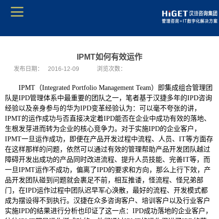
IPMT如何有效运作
发布日期：
2016-12-09
浏览次数：
IPMT
（Integrated Portfolio Management Team）即集成组合管理团
队是IPD管理体系中最重要的团队之一，笔者基于汉捷多年的IPD咨询
经验以及亲身参与的华为IPD变革经验认为：可以毫不夸张的讲，
IPMT的运作成功与否直接决定着IPD能否在企业中成功有效的落地、
生根发芽进而转为企业的核心竞争力。对于实施IPD的企业客户，
IPMT一旦运作成功，即便在产品开发过程中流程、人员、IT等方面存
在这样那样的问题，依然可以通过有效的管理帮助产品开发团队越过
障碍开发出成功的产品同时改进流程、提升人员技能、完善IT等，而
一旦IPMT运作不成功，偏离了IPD的要求和方向，那么上行下效，产
品开发团队碰到问题就会裹足不前，相互推诿，怪流程、怪兄弟部
门，在IPD运作过程中团队迟早军心涣散，最好的流程、开发模式都
成为摆设得不到执行。汉捷在众多咨询客户、培训客户以及行业客户
实施IPD的结果进行分析也印证了这一点：IPD成功落地的企业客户，