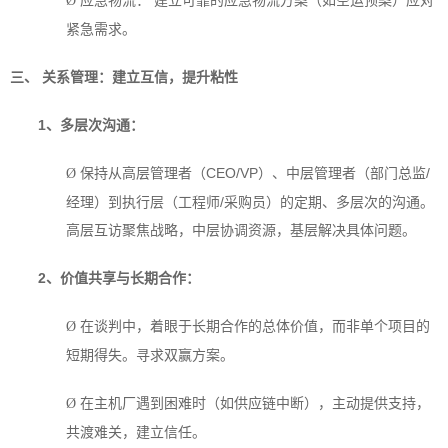
应急物流： 建立可靠的应急物流方案（如空运预案）应对
Ø
紧急需求。
三、 关系管理：建立互信，提升粘性
1
、多层次沟通：
保持从高层管理者（CEO/VP）、中层管理者（部门总监/
Ø
经理）到执行层（工程师/采购员）的定期、多层次的沟通。
高层互访聚焦战略，中层协调资源，基层解决具体问题。
2
、价值共享与长期合作：
在谈判中，着眼于长期合作的总体价值，而非单个项目的
Ø
短期得失。寻求双赢方案。
在主机厂遇到困难时（如供应链中断），主动提供支持，
Ø
共渡难关，建立信任。