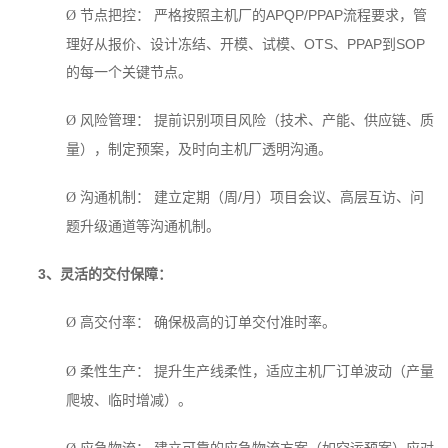
节点把控： 严格按照主机厂的APQP/PPAP流程要求，管
Ø
理好从报价、设计冻结、开模、试模、OTS、PPAP到SOP
的每一个关键节点。
风险管理： 提前识别项目风险（技术、产能、供应链、质
Ø
量），制定预案，及时向主机厂透明沟通。
沟通机制： 建立定期（周/月）项目会议、高层互访、问
Ø
题升级通道等沟通机制。
3
、灵活的交付保障：
高交付率： 确保极高的订单交付准时率。
Ø
柔性生产： 提升生产线柔性，适应主机厂订单波动（产量
Ø
爬坡、临时增减）。