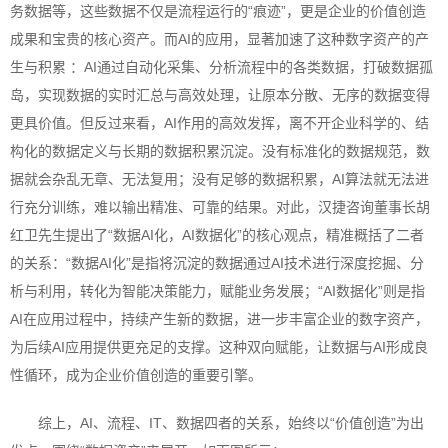
务数据等，这些数据不仅是流程运行的“痕迹”，更是企业的价值创造
成果和宝贵的核心资产。而AI的应用，显著加速了这种数字资产的产
生与积累 ：AI通过自动化采集、分析流程中的各类数据，打破数据孤
岛，实现数据的实时汇总与高效处理，让原本分散、无序的数据变得
更具价值。但反过来看，AI作用的高效发挥，离不开企业科学的、结
构化的数据定义与长期的数据积累沉淀。没有标准化的数据规范，数
据就会杂乱无章、无法复用；没有足够的数据积累，AI算法就无法进
行充分训练，难以输出精准、可靠的结果。对此，汉捷咨询董事长胡
红卫先生提出了“数据AI化，AI数据化”的核心观点，精准概括了二者
的关系：“数据AI化”是指将沉淀的数据通过AI技术进行深度挖掘、分
析与利用，转化为智能决策能力，赋能业务发展；“AI数据化”则是指
AI在应用过程中，持续产生新的数据，进一步丰富企业的数字资产，
为后续AI应用提供更充足的支撑。这种双向赋能，让数据与AI形成良
性循环，成为企业价值创造的重要引擎。
综上，AI、流程、IT、数据四者的关系，始终以“价值创造”为出