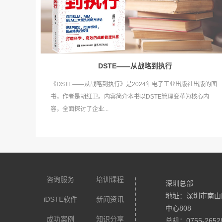
DSTE——从战略到执行
《DSTE——从战略到执行》是2024年电子工业出版社出版的图
书，作者是胡红卫。内容简介本书以DSTE管理变革为核心内
容，全面探讨了企业...
咨询服务
培训课程
深圳总部
地址：深圳市南山
iDSTE软件
新闻资讯
中心808
成功案例
知识分享
总机：0755-2652