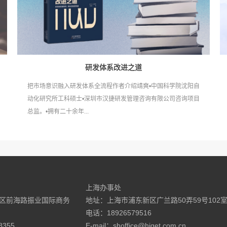
研发体系改进之道
把市场意识融入研发体系全流程作者介绍靖爽•中国科学院沈阳自
动化研究所工科硕士•深圳市汉捷研发管理咨询有限公司咨询项目
总监。•拥有二十余年...
上海办事处
区前海路振业国际商务
地址：上海市浦东新区广兰路50弄59号102
电话：18926579516
8355
E-mail：shoffice@higet.com.cn