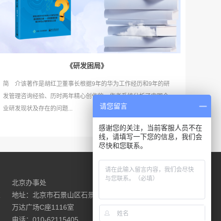
《研发困局》
简 介该著作是胡红卫董事长根据9年的华为工作经历和9年的研
发管理咨询经验、历时两年精心创作的。作者系统分析了中国企
请您留言
业研发现状及存在的问题...
感谢您的关注，当前客服人员不在
线，请填写一下您的信息，我们会
尽快和您联系。
北京办事处
请联系我们
室
地址：北京市石景山区石景山路18号
万达广场C座1116室
电话：010-62115405