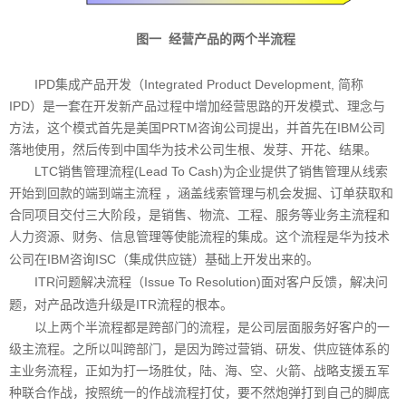
图一
经营产品的两个半流程
IPD集成产品开发（Integrated Product Development, 简称
IPD）是一套在开发新产品过程中增加经营思路的开发模式、理念与
方法，这个模式首先是美国PRTM咨询公司提出，并首先在IBM公司
落地使用，然后传到中国华为技术公司生根、发芽、开花、结果。
LTC销售管理流程(Lead To Cash)为企业提供了销售管理从线索
开始到回款的端到端主流程 ，涵盖线索管理与机会发掘、订单获取和
合同项目交付三大阶段，是销售、物流、工程、服务等业务主流程和
人力资源、财务、信息管理等使能流程的集成。
这个流程是华为技术
IBM咨询ISC（集成供应链）基础上开发出来的。
公司在
ITR问题解决流程（Issue To Resolution)
面对客户反馈，解决问
ITR流程的根本。
题，对产品改造升级是
以上两个半流程都是跨部门的流程，是公司层面服务好客户的一
级主流程。之所以叫跨部门，是因为跨过营销、研发、供应链体系的
主业务流程，正如为打一场胜仗，陆、海、空、火箭、战略支援五军
种联合作战，按照统一的作战流程打仗，要不然炮弹打到自己的脚底