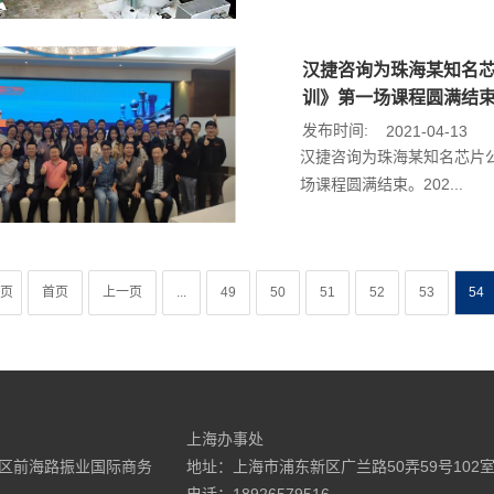
汉捷咨询为珠海某知名芯
训》第一场课程圆满结
发布时间:
2021-04-13
汉捷咨询为珠海某知名芯片公
场课程圆满结束。202...
6页
首页
上一页
...
49
50
51
52
53
54
上海办事处
区前海路振业国际商务
地址：上海市浦东新区广兰路50弄59号102