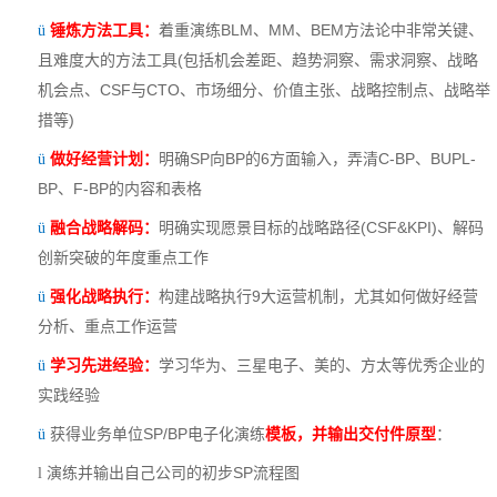
锤炼方法工具：
着重演练BLM、MM、BEM方法论中非常关键、
ü
且难度大的方法工具(包括机会差距、趋势洞察、需求洞察、战略
机会点、CSF与CTO、市场细分、价值主张、战略控制点、战略举
措等)
做好经营计划：
明确SP向BP的6方面输入，弄清C-BP、BUPL-
ü
BP、F-BP的内容和表格
融合战略解码：
明确实现愿景目标的战略路径(CSF&KPI)、解码
ü
创新突破的年度重点工作
强化战略执行：
构建战略执行9大运营机制，尤其如何做好经营
ü
分析、重点工作运营
学习先进经验：
学习华为、三星电子、美的、方太等优秀企业的
ü
实践经验
获得业务单位SP/BP电子化演练
模板，并输出交付件原型
：
ü
演练并输出自己公司的初步SP流程图
l