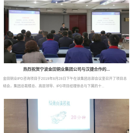
热烈祝贺宁波金田铜业集团公司与汉捷合作的...
金田铜业IPD咨询项目于2019年8月28日下午在该集团总部会议室召开了项目总
结会，集团总裁楼总、高层领导、IPD项目经理徐总与下属的十...