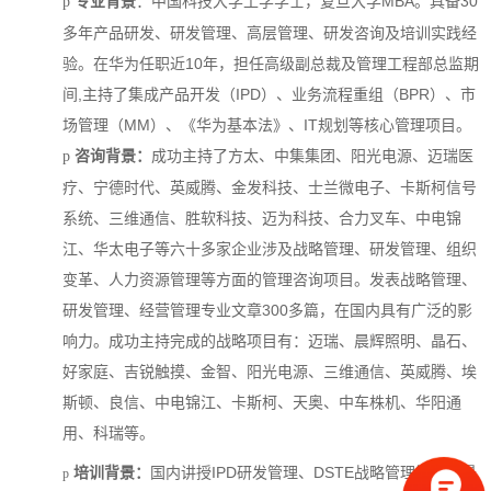
专业背景
：中国科技大学工学学士，复旦大学MBA。具备30
p
多年产品研发、研发管理、高层管理、研发咨询及培训实践经
验。在华为任职近10年，担任高级副总裁及管理工程部总监期
间,主持了集成产品开发（IPD）、业务流程重组（BPR）、市
场管理（MM）、《华为基本法》、IT规划等核心管理项目。
咨询背景：
成功主持了方太、中集集团、阳光电源、迈瑞医
p
疗、宁德时代、英威腾、金发科技、士兰微电子、卡斯柯信号
系统、三维通信、胜软科技、迈为科技、合力叉车、中电锦
江、华太电子等六十多家企业涉及战略管理、研发管理、组织
变革、人力资源管理等方面的管理咨询项目。发表战略管理、
研发管理、经营管理专业文章300多篇，在国内具有广泛的影
响力。成功主持完成的战略项目有：迈瑞、晨辉照明、晶石、
好家庭、吉锐触摸、金智、阳光电源、三维通信、英威腾、埃
斯顿、良信、中电锦江、卡斯柯、天奥、中车株机、华阳通
用、科瑞等。
培训背景：
国内讲授IPD研发管理、DSTE战略管理等课程最
p