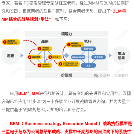
专家、著名
IPD
研发管理专家胡红卫老师，经过对
MM
与
BLM
的长期研
究和实践，根据两者的联系与区别，结合两者优势，提出了
BLM
与
“
MM
结合的战略规划7步法”
如下图：
，
应用
BLM
与
MM
进行战略设计，具有突出的先进性和实用性。汉捷
咨询已经应用“七步法”为三十多家企业开展战略管理咨询，并为大量企
业提供基于“战略规划七步法”的培训和研讨会。
BEM
Business strategy Execution Model
战略执行模型是
（
）
三星电子与华为公司总结形成的、支撑中长期战略的自顶向下的系统性