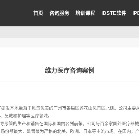
首页
咨询服务
培训课程
iDSTE软件
I
维力医疗咨询案例
生产研发基地坐落于风景优美的广州市番禺区莲花山风景区北侧。公司主要
疗、急救和护理等医疗领域。
导尿管的生产和销售在国际和国内名列前茅。公司与百余家国外医疗器械
市场份额最大、监管最为严格的北美、欧洲、日本等主流市场。在国内，产