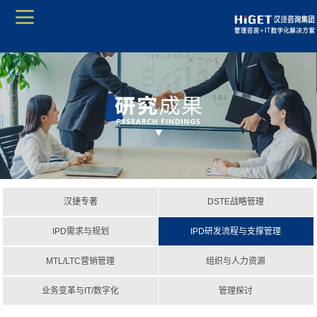
汉捷专著
DSTE战略管理
IPD需求与规划
IPD研发流程与支撑管理
MTL/LTC营销管理
组织与人力资源
业务变革与IT/数字化
管理探讨