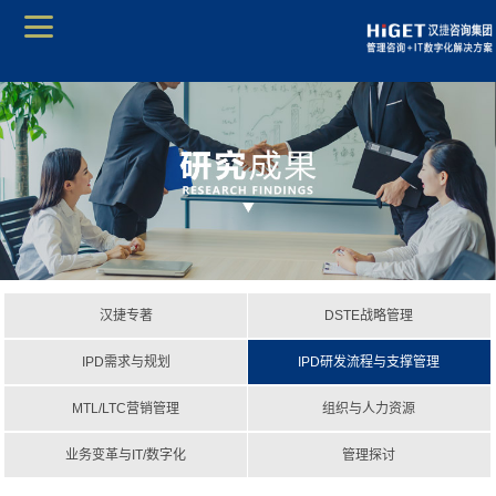
汉捷专著
DSTE战略管理
IPD需求与规划
IPD研发流程与支撑管理
MTL/LTC营销管理
组织与人力资源
业务变革与IT/数字化
管理探讨