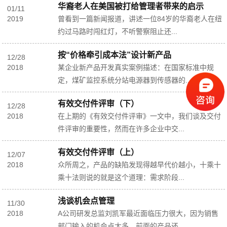
华裔老人在美国被打给管理者带来的启示
01
/
11
2019
曾看到一篇新闻报道，讲述一位84岁的华裔老人在纽
约过马路时闯红灯，不听警察阻止还...
按“价格牵引成本法”设计新产品
12
/
28
2018
某企业新产品开发真实案例描述：在国家标准中规
定，煤矿监控系统分站电源器到传感器的...
有效交付件评审（下）
12
/
28
2018
在上期的《有效交付件评审》一文中，我们谈及交付
件评审的重要性，然而在许多企业中交...
有效交付件评审（上）
12
/
07
2018
众所周之，产品的缺陷发现得越早代价越小，十乘十
乘十法则说的就是这个道理：需求阶段...
浅谈机会点管理
11
/
30
2018
A公司研发总监刘凯军最近面临压力很大，因为销售
部门输入的机会点太多，前面的产品还...