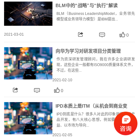
BLM中的“战略”与“执行”解读
BLM（Business LeadershipModel，业务领先
模型或业务领导力模型）是IBM提出...
2021-03-01
0
向华为学习对研发项目分类管理
作为资深研发管理顾问，我在许多企业调研发
现，这些企业一般都有ISO9000质量体系文件，
不过，在这些...
2021-02-10
0
IPD本质上是ITM（从机会到商业变
现）——对任总在华为蓝血十杰暨优
IPD到底是什么？很多人对此的印象就是集成产
品开发，有八大核心思想，例如要注重投资收
秀...
益、以市场为导向...
2021-02-05