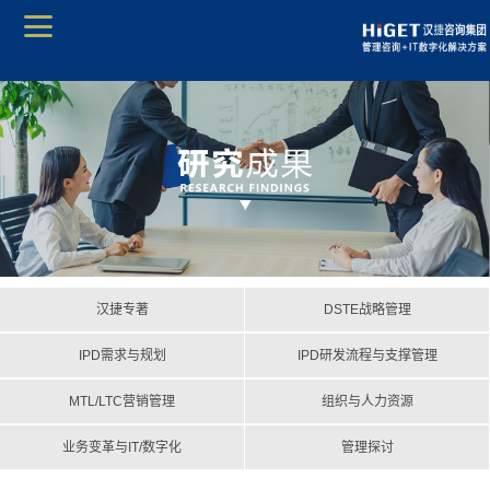
汉捷专著
DSTE战略管理
IPD需求与规划
IPD研发流程与支撑管理
MTL/LTC营销管理
组织与人力资源
业务变革与IT/数字化
管理探讨