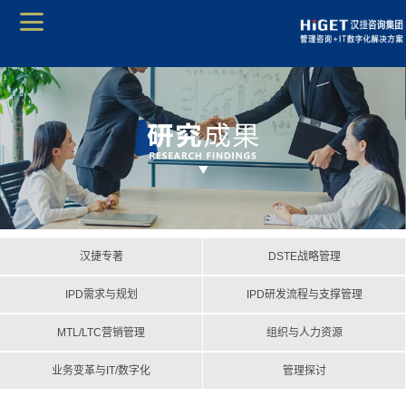
汉捷专著
DSTE战略管理
IPD需求与规划
IPD研发流程与支撑管理
MTL/LTC营销管理
组织与人力资源
业务变革与IT/数字化
管理探讨