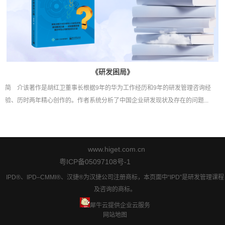
《研发困局》
简 介该著作是胡红卫董事长根据9年的华为工作经历和9年的研发管理咨询经
验、历时两年精心创作的。作者系统分析了中国企业研发现状及存在的问题...
www.higet.com.cn
粤ICP备05097108号-1
IPD®、IPD–CMMI®、汉捷®为汉捷公司注册商标，本页面中“IPD”是研发管理课程
及咨询的商标。
犀牛云提供企业云服务
网站地图