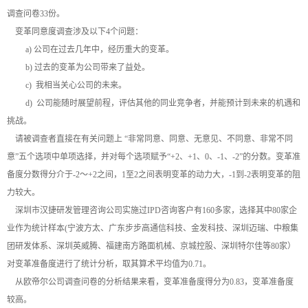
调查问卷33份。
变革同意度调查涉及以下4个问题：
a) 公司在过去几年中，经历重大的变革。
b) 过去的变革为公司带来了益处。
c) 我相当关心公司的未来。
d) 公司能随时展望前程，评估其他的同业竞争者，并能预计到未来的机遇和
挑战。
请被调查者直接在有关问题上 “非常同意、同意、无意见、不同意、非常不同
意”五个选项中单项选择，并对每个选项赋予“+2、+1、0、-1、-2”的分数。变革准
备度分数得分介于-2～+2之间，1至2之间表明变革的动力大，-1到-2表明变革的阻
力较大。
深圳市汉捷研发管理咨询公司实施过IPD咨询客户有160多家，选择其中80家企
业作为统计样本(宁波方太、广东步步高通信科技、金发科技、深圳迈瑞、中粮集
团研发体系、深圳英威腾、福建南方路面机械、京城控股、深圳特尔佳等80家）
对变革准备度进行了统计分析，取其算术平均值为0.71。
从欧帝尔公司调查问卷的分析结果来看，变革准备度得分为0.83，变革准备度
较高。