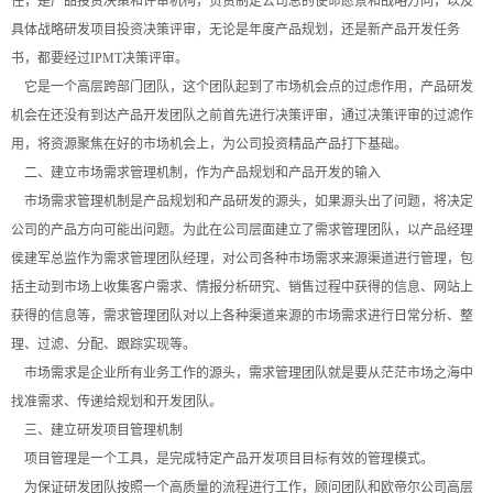
任，是产品投资决策和评审机构，负责制定公司总的使命愿景和战略方向，以及
具体战略研发项目投资决策评审，无论是年度产品规划，还是新产品开发任务
书，都要经过IPMT决策评审。
它是一个高层跨部门团队，这个团队起到了市场机会点的过虑作用，产品研发
机会在还没有到达产品开发团队之前首先进行决策评审，通过决策评审的过滤作
用，将资源聚焦在好的市场机会上，为公司投资精品产品打下基础。
二、建立市场需求管理机制，作为产品规划和产品开发的输入
市场需求管理机制是产品规划和产品研发的源头，如果源头出了问题，将决定
公司的产品方向可能出问题。为此在公司层面建立了需求管理团队，以产品经理
侯建军总监作为需求管理团队经理，对公司各种市场需求来源渠道进行管理，包
括主动到市场上收集客户需求、情报分析研究、销售过程中获得的信息、网站上
获得的信息等，需求管理团队对以上各种渠道来源的市场需求进行日常分析、整
理、过滤、分配、跟踪实现等。
市场需求是企业所有业务工作的源头，需求管理团队就是要从茫茫市场之海中
找准需求、传递给规划和开发团队。
三、建立研发项目管理机制
项目管理是一个工具，是完成特定产品开发项目目标有效的管理模式。
为保证研发团队按照一个高质量的流程进行工作，顾问团队和欧帝尔公司高层