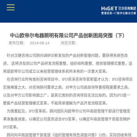
中山欧帝尔电器照明有限公司产品创新困局突围（下）
发布日期：
2014-08-14
浏览次数：
针对汉捷咨询公司顾问调研诊断发现的产品创新管理问题，要获得系统性改
进， 这将涉及到公司产品研发流程重整、组织结构重整、绩效管理模式重整，这
将是欧帝尔公司成立以来经营管理体系前所未有的一次重大变革。
在咨询行业所有类别咨询项目中，IPD资深咨询专家郭富才认为：IPD咨询项目
实施难度之大、对咨询顾问要求之高、对甲方公司高层领导重视程度要求之高、
以及对甲方公司影响面之广，是其它类别的咨询项目无法比拟的。因为IPD是一
整套产品经营管理模式变革，不能简单理解为产品开发流程变革。
为慎重起见，IPD变革前，顾问团队向欧帝尔公司中高层管理干部进行管理变
革准备度调查，以确定公司是否适合IPD变革，以确定中高层管理干部是否拥护
IPD变革。
顾问向中高层管理干部发放《组织管理有效性调查问卷》33份，实际回收有效