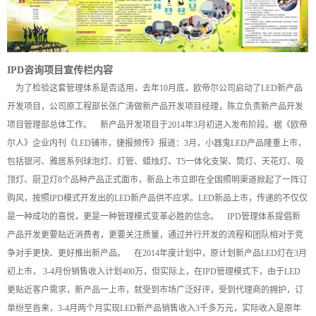
IPD咨询项目宣传栏内容
为了检验这套管理体系是否适用，去年10月底，欧帝尔公司启动了LED新产品
开发项目，公司原工程部长张广涛做新产品开发项目经理，陈立负责新产品开发
项目管理部总体工作。 新产品开发项目于2014年3月初进入发布阶段。据《欧帝
尔人》企业内刊《LED铺市，捷报频传》报道：3月，小器鬼LED产品隆重上市，
包括银河、雅居系列球泡灯、灯管、蜡烛灯、T5一体化支架、筒灯、天花灯、吸
顶灯、厨卫灯8个品种产品正式面市，新品上市立即在全国照明渠道掀起了一阵订
购风，按照IPD模式开发出的LED新产品供不应求。LED新品上市，传递的不仅仅
是一种成功的喜悦，更是一种管理模式变革必胜的信念。 IPD管理体系提倡新
产品开发更要贴近消费者，更要关注质量，通过并行开发的流程和团队相对于竞
争对手更快、更好推出新产品。 在2014年度计划中，原计划新产品LED灯在3月
初上市， 3-4月份销售收入计划400万，但实际上，在IPD管理模式下，由于LED
更贴近客户需求，新产品一上市，就受到市场广泛好评，受到代理商的拥护，订
单纷至沓来，3-4月两个月实现LED新产品销售收入3千多万元，实际收入是原年