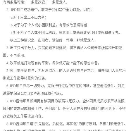
有两条路可走：一条是改变，一条是走人。
2. IPD项目成功与否，取决于我们是否全力以赴。因而：
a.对于只出工不出力者；
b.对于为了个人或小团队利益，有意或故意误导者；
c.对于为了个人或小团队利益，恶意阻止或恶意改变项目流程和进度者。
以上三种情况之一出现者，请做好一件事：那就是走人！
3. 出工只出半分力，只提问题不谈建议，将不再纳入公司未来涨薪和升职范
围，不再重用。
4. 改革就是打破现有的平衡，各位做好能上能下的思想准备。
5. 项目要全员参与，尤其总监以上的人员必须参与并学会，将来部门人员的培
训或工作指导将是你的任务。
6. IPD项目应尽一切努力，克服推行过程中存在的困难，甚至创造条件、削足
适履地保证公司IPD咨询项目顺利推行。
7. IPD咨询项目顾问拥有该项目的最高决定权力，全体项目成员必须严格按照
顾问的要求完成相关工作，任何部门、任何人员在没有征得顾问的同意下，不得
改变相关工作要求及内容。
8. IPD咨询项目遵行“先僵化，后优化，再固化”的推行原则。各部门须无条件、