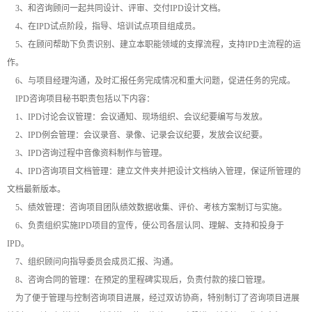
3、和咨询顾问一起共同设计、评审、交付IPD设计文档。
4、在IPD试点阶段，指导、培训试点项目组成员。
5、在顾问帮助下负责识别、建立本职能领域的支撑流程，支持IPD主流程的运
作。
6、与项目经理沟通，及时汇报任务完成情况和重大问题，促进任务的完成。
IPD咨询项目秘书职责包括以下内容：
1、IPD讨论会议管理：会议通知、现场组织、会议纪要编写与发放。
2、IPD例会管理：会议录音、录像、记录会议纪要，发放会议纪要。
3、IPD咨询过程中音像资料制作与管理。
4、IPD咨询项目文档管理：建立文件夹并把设计文档纳入管理，保证所管理的
文档最新版本。
5、绩效管理：咨询项目团队绩效数据收集、评价、考核方案制订与实施。
6、负责组织实施IPD项目的宣传，使公司各层认同、理解、支持和投身于
IPD。
7、组织顾问向指导委员会成员汇报、沟通。
8、咨询合同的管理：在预定的里程碑实现后，负责付款的接口管理。
为了便于管理与控制咨询项目进展，经过双访协商，特别制订了咨询项目进展