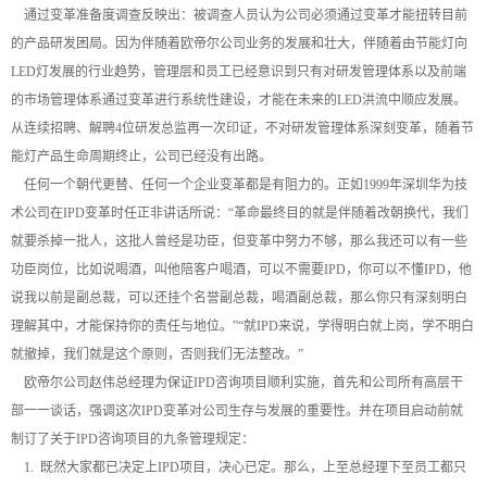
通过变革准备度调查反映出：被调查人员认为公司必须通过变革才能扭转目前
的产品研发困局。因为伴随着欧帝尔公司业务的发展和壮大，伴随着由节能灯向
LED灯发展的行业趋势，管理层和员工已经意识到只有对研发管理体系以及前端
的市场管理体系通过变革进行系统性建设，才能在未来的LED洪流中顺应发展。
从连续招聘、解聘4位研发总监再一次印证，不对研发管理体系深刻变革，随着节
能灯产品生命周期终止，公司已经没有出路。
任何一个朝代更替、任何一个企业变革都是有阻力的。正如1999年深圳华为技
术公司在IPD变革时任正非讲话所说：“革命最终目的就是伴随着改朝换代，我们
就要杀掉一批人，这批人曾经是功臣，但变革中努力不够，那么我还可以有一些
功臣岗位，比如说喝酒，叫他陪客户喝酒，可以不需要IPD，你可以不懂IPD，他
说我以前是副总裁，可以还挂个名誉副总裁，喝酒副总裁，那么你只有深刻明白
理解其中，才能保持你的责任与地位。”“就IPD来说，学得明白就上岗，学不明白
就撤掉，我们就是这个原则，否则我们无法整改。”
欧帝尔公司赵伟总经理为保证IPD咨询项目顺利实施，首先和公司所有高层干
部一一谈话，强调这次IPD变革对公司生存与发展的重要性。并在项目启动前就
制订了关于IPD咨询项目的九条管理规定：
1. 既然大家都已决定上IPD项目，决心已定。那么，上至总经理下至员工都只