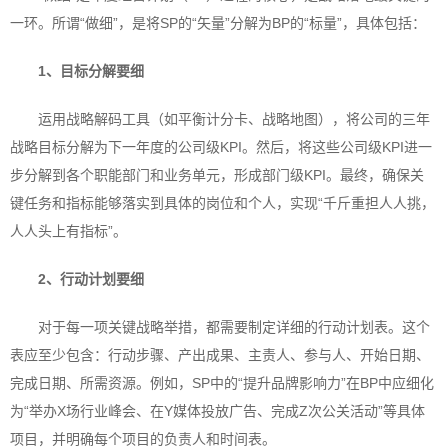
一环。所谓“做细”，是将SP的“矢量”分解为BP的“标量”，具体包括：
1、
目标分解要细
运用战略解码工具（如平衡计分卡、战略地图），将公司的三年
战略目标分解为下一年度的公司级KPI。然后，将这些公司级KPI进一
步分解到各个职能部门和业务单元，形成部门级KPI。最终，确保关
键任务和指标能够落实到具体的岗位和个人，实现“千斤重担人人挑，
人人头上有指标”。
2、
行动计划要细
对于每一项关键战略举措，都需要制定详细的行动计划表。这个
表应至少包含：行动步骤、产出成果、主责人、参与人、开始日期、
完成日期、所需资源。例如，SP中的“提升品牌影响力”在BP中应细化
为“举办X场行业峰会、在Y媒体投放广告、完成Z次公关活动”等具体
项目，并明确每个项目的负责人和时间表。