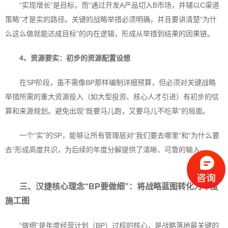
“实现增长”是目标，而“通过开发A产品切入B市场，并辅以C渠道
策略”才是实的路径。关键的战略举措必须明确，并且要讲清楚“为什
么这么做就能达成目标”的内在逻辑，形成从举措到结果的因果链。
4、
资源要实：初步的资源配置设想
在SP阶段，虽不需像BP那样编制详细预算，但必须对关键战略
举措所需的重大资源投入（如大型投资、核心人才引进）有初步的估
算和来源规划。避免出现“既要马儿跑，又要马儿不吃草”的局面。
一个“实”的SP，能够让所有管理层对“我们要去哪里”和“为什么要
去”形成高度共识，为后续的年度分解提供了清晰、可靠的输入。
三、汉捷核心理念“BP要做细”：
将战略蓝图转化为年度
施工图
“做细”是年度经营计划（BP）过程的核心，是战略落地最关键的