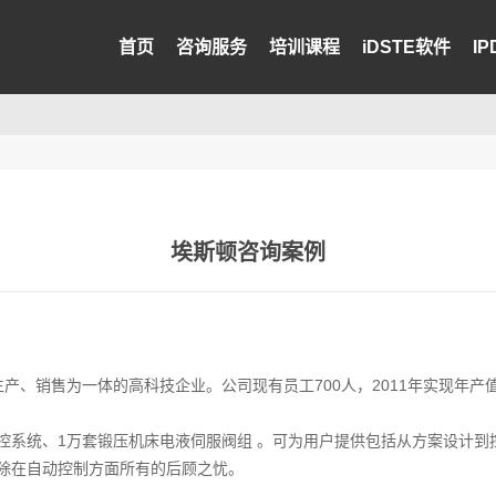
首页
咨询服务
培训课程
iDSTE软件
I
埃斯顿咨询案例
产、销售为一体的高科技企业。公司现有员工700人，2011年实现年产值
数控系统、1万套锻压机床电液伺服阀组 。可为用户提供包括从方案设计
免除在自动控制方面所有的后顾之忧。