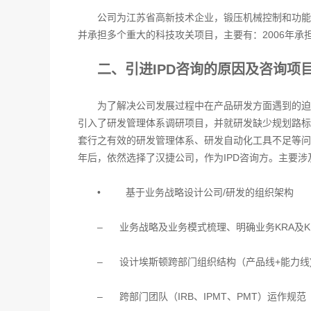
公司为江苏省高新技术企业，锻压机械控制和功能
并承担多个重大的科技攻关项目，主要有：2006年承担
二、引进IPD咨询的原因及咨询项
为了解决公司发展过程中在产品研发方面遇到的迫
引入了研发管理体系调研项目，并就研发缺少规划路标
套行之有效的研发管理体系、研发自动化工具不足等问题
年后，依然选择了汉捷公司，作为IPD咨询方。主要涉
• 基于业务战略设计公司/研发的组织架构
– 业务战略及业务模式梳理、明确业务KRA及KP
– 设计埃斯顿跨部门组织结构（产品线+能力线
– 跨部门团队（IRB、IPMT、PMT）运作规范