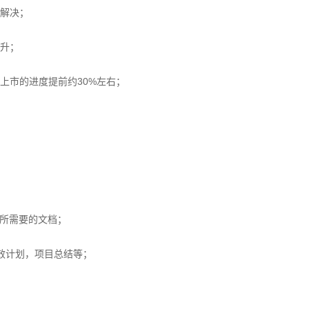
经解决；
升；
上市的进度提前约30%左右；
及所需要的文档；
绩效计划，项目总结等；