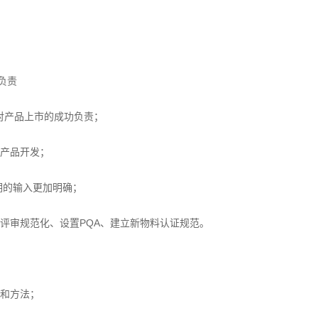
负责
,对产品上市的成功负责；
产品开发；
期的输入更加明确；
评审规范化、设置PQA、建立新物料认证规范。
和方法；