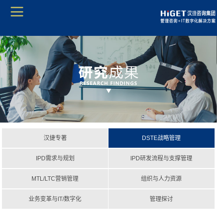
汉捷专著
DSTE战略管理
IPD需求与规划
IPD研发流程与支撑管理
MTL/LTC营销管理
组织与人力资源
业务变革与IT/数字化
管理探讨