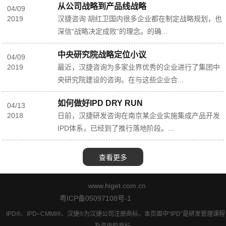
从公司战略到产品线战略
04
/
09
2019
汉捷咨询 胡红卫国内很多企业都在制定战略规划，也
深信“战略决定成败”的理念。的确...
中央研究院战略定位小议
04
/
09
2019
最近，汉捷咨询为多家业界优秀的企业进行了集团中
央研究院建设的咨询。在与这些企业合...
如何做好IPD DRY RUN
04
/
13
2018
日前，汉捷研发咨询在南京某企业实施集成产品开发
IPD体系，已经到了推行落地阶段。...
www.higet.com.cn
粤ICP备05097108号-1
IPD®、IPD–CMMI®、汉捷®为汉捷公司注册商标，本页面中“IPD”是研发管理课程