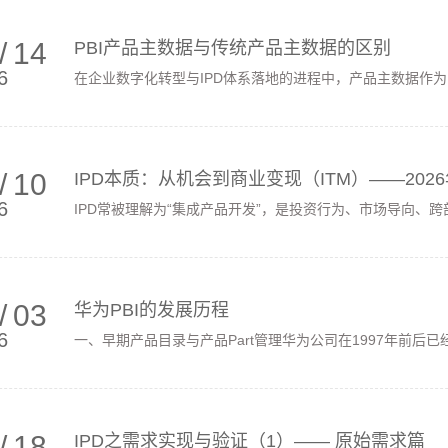
/
14
PBI产品主数据与传统产品主数据的区别
6
在企业数字化转型与IPD体系落地的进程中，产品主数据作为贯
/
10
IPD本质：从机会到商业变现（ITM）——20
6
IPD常被理解为“集成产品开发”，是投资行为、市场导向、跨部
/
03
华为PBI的发展历程
6
一、早期产品目录与产品Part管理华为公司在1997年前后已经
/
18
IPD之需求实现与验证（1）—— 原始需求篇