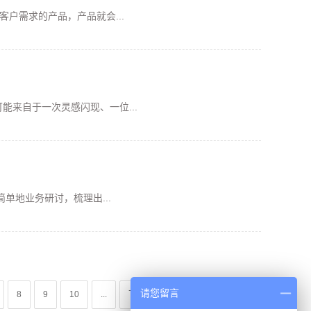
户需求的产品，产品就会...
来自于一次灵感闪现、一位...
单地业务研讨，梳理出...
请您留言
8
9
10
...
下一页
尾页