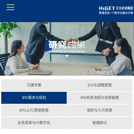
汉捷专著
DSTE战略管理
IPD需求与规划
IPD研发流程与支撑管理
MTL/LTC营销管理
组织与人力资源
业务变革与IT/数字化
管理探讨