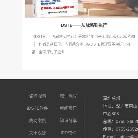
DSTE——从战略到执行
《DSTE——从战略到执行》是2024年电子工业出版社出版的图
书，作者是胡红卫。内容简介本书以DSTE管理变革为核心内
容，全面探讨了企业...
咨询服务
培训课程
深圳总部
地址：深圳市南山
iDSTE软件
新闻资讯
中心808
成功案例
知识分享
总机：0755-2652
传真：0755-2652
关于汉捷
IPD软件
E-mail：office@hi