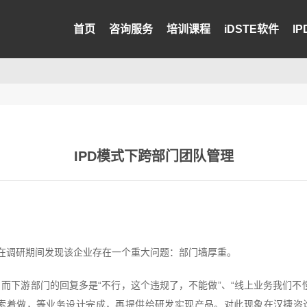
首页
咨询服务
培训课程
iDSTE软件
I
IPD模式下跨部门团队管理
，在调研期间发现该企业存在一个重大问题：部门墙厚重。
而下游部门的回复多是“不行，这个违规了，不能做”、“线上业务我们不
索着做，等业务设计完成，再提供给研发实现产品。对此现象在汉捷咨询