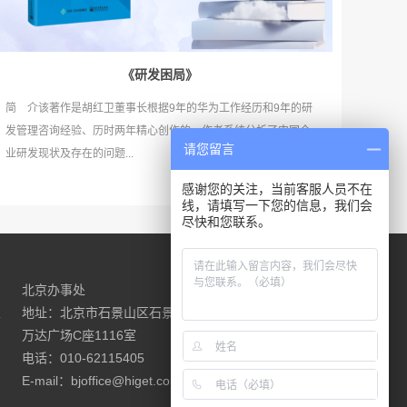
《研发困局》
简 介该著作是胡红卫董事长根据9年的华为工作经历和9年的研
发管理咨询经验、历时两年精心创作的。作者系统分析了中国企
请您留言
业研发现状及存在的问题...
感谢您的关注，当前客服人员不在
线，请填写一下您的信息，我们会
尽快和您联系。
北京办事处
请联系我们
室
地址：北京市石景山区石景山路18号
万达广场C座1116室
电话：010-62115405
E-mail：bjoffice@higet.com.cn