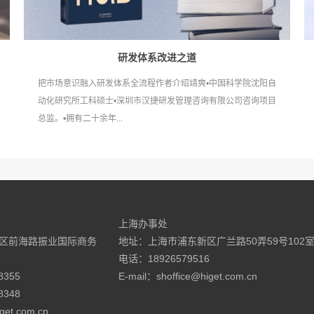
研发体系改进之道
把市场意识融入研发体系全流程作者介绍靖爽•中国科学院沈阳自
动化研究所工科硕士•深圳市汉捷研发管理咨询有限公司咨询项目
总监。•拥有二十余年...
上海办事处
区前海路振业国际商务
地址：上海市浦东新区广兰路50弄59号102
电话：18926579516
8355
E-mail：shoffice@higet.com.cn
8348
get.com.cn