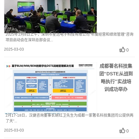
2025年2月8日上午，深圳市星迅电子科技有限公司“年度经营和绩效管理”咨询
项目启动会在深圳总部会议...
2025-03-03
0
成都‮名著‬科技集
团“DSTE从战‮到
略‬执行”实战培
训成功举办
2月17-18日，汉‮咨捷‬询董事长胡红‮先卫‬生为成都一家‮名著‬科技集团‮公司‬提供‮两
了‬天“...
2025-03-03
0