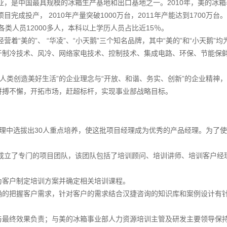
，是中国最具规模的冰箱生产基地和出口基地之一。2010年，美的冰箱
投产， 2010年产量突破1000万台，2011年产能达到1700万台
类人员12000多人，本科以上学历人员占比近15％。
美的”、 “华凌”、“小天鹅”三个知名品牌，其中“美的”和“小天鹅”均
于制冷技术、风冷、网络家电技术、控制技术、集成电路、环保、节能保
人类创造美好生活”的企业理念与“开放、和谐、务实、创新”的企业精神
拼搏不懈，开拓市场，赶超标杆，实现事业部战略目标。
经理中选拔出30人重点培养，使这批项目经理成为优秀的产品经理。为了
成立了专门的项目团队，该团队包括了培训顾问、培训讲师、培训客户经
为客户制定培训方案并确定相关培训课程。
确的把握客户需求，针对客户的需求结合汉捷咨询的知识库和案例设计有
与最终效果负责；与美的冰箱事业部人力资源培训主管及研发主要领导保