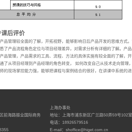
户课后评价
对产品管理较全面的了解，开拓视野，能够影响日后产品开发的思维方式。
熟悉了产品流程角色定位与项目经理差异，对需求分析有详细的了解
对产品管理，产品需求的工具、流程、方法的具体实施有较全面的了解，开
打通了从项目经理到产品经理的角色转变， 如何改变自己从技术走向管理
讲师的现场掌控能力强，能够把课程与案例结合的很好，在讲课中系统的进
上海办事处
区前海路振业国际商务
地址：上海市浦东新区广兰路50弄59号102
电话：18926579516
8355
E-mail：shoffice@higet.com.cn