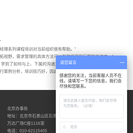
”
。产品经理系列课程培训对当前组织很有帮助。”
拓视野，需求管理的具体方法可以有效应用到后期的工作中。”
请您留言
，学到了如何与上、下属的沟通方法以及项目经理如何实现目标。”
行案例分析，培训技巧好，因此效果佳。”
感谢您的关注，当前客服人员不在
线，请填写一下您的信息，我们会
尽快和您联系。
北京办事处
请联系我们
室
地址：北京市石景山区石景山路18号
万达广场C座1116室
电话：010-62115405