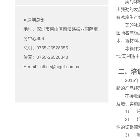
美的冰
出强劲的发展
有冰箱生产
● 深圳总部
美的冰
地址：深圳市南山区前海路振业国际商
国驰名商标
务中心808
术、新材料
总机：0755-26528355
冰箱作
“实现制造
传真：0755-26528348
E-mail：office@higet.com.cn
二、培
201
新的产品经
在接收
及培训实施
1） 
2） 
性的调整课
3） 