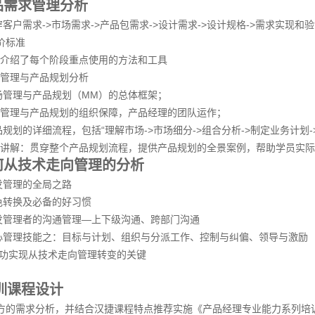
品需求管理分析
穿客户需求->市场需求->产品包需求->设计需求->设计规格->需求实
价标准
细介绍了每个阶段重点使用的方法和工具
场管理与产品规划分析
场管理与产品规划（MM）的总体框架；
场管理与产品规划的组织保障，产品经理的团队运作；
规划的详细流程，包括“理解市场->市场细分->组合分析->制定业务计划
例讲解：贯穿整个产品规划流程，提供产品规划的全景案例，帮助学员实
何从技术走向管理的分析
发管理的全局之路
色转换及必备的好习惯
发管理者的沟通管理—上下级沟通、跨部门沟通
心管理技能之：目标与计划、组织与分派工作、控制与纠偏、领导与激励
功实现从技术走向管理转变的关键
训课程设计
方的需求分析，并结合汉捷课程特点推荐实施《产品经理专业能力系列培