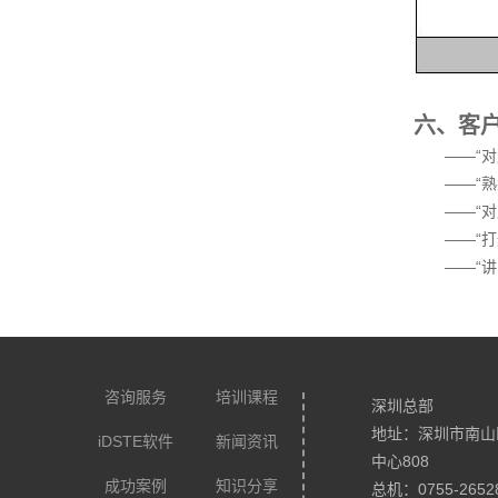
六、客
——“
——“
——“
——“
——“
咨询服务
培训课程
深圳总部
地址：深圳市南山
iDSTE软件
新闻资讯
中心808
成功案例
知识分享
总机：0755-2652