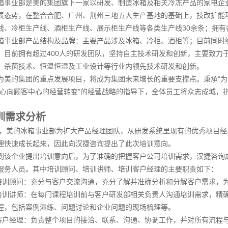
箱事业部是美的集团旗下一家以研发、制造冰箱及相关冷冻产品的家电企业
态势，在整合合肥、广州、荆州三地五大生产基地的基础上，技改扩能项目完成
线、冷柜生产线、酒柜生产线、展示柜生产线等各类生产线30余条；拥有各
箱事业部产品结构及品牌：主要产品涉及冰箱、冷柜、酒柜等；目前同时经营着“
。目前拥有超过400人的研发团队，坚持自主技术研发和创新，主要致力
、杀菌技术、恒温恒湿及工业设计等行业内领先技术研发和创新。
为美的集团的重点发展项目，将成为集团未来增长的重要支撑点。秉承“为
中心向顾客中心的经营转变”的经营战略的指导下，全体员工将众志成城，
训需求分析
5年，美的冰箱事业部为扩大产品经理团队，从研发系统里现有的优秀项目
理快速成长起来，因此向汉捷咨询提出了此次培训意向。
到该企业提出培训意向后，为了准确的把握客户公司培训需求，汉捷咨询
服务人员。其中培训顾问、培训讲师、培训客户经理的主要职责如下：
培训顾问：充分与客户交流沟通，充分了解并准确分析和分解客户需求，
培训讲师：在每门课程培训前与客户研发部相关负责人沟通培训需求，精
程，包括案例演练、问题讨论和企业问题的现场梳理等。
客户经理：负责整个项目的接洽、联系、沟通、协调工作，并对所有流程