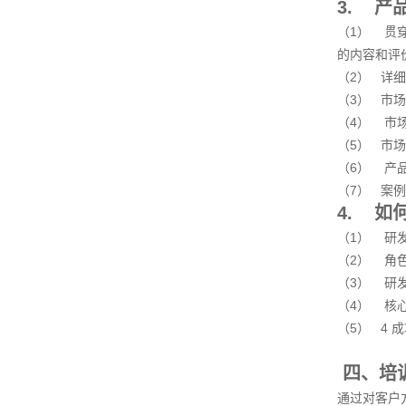
3. 产
（1） 贯
的内容和评
（2） 详
（3） 市
（4） 市
（5） 市
（6） 产品
（7） 案
4. 如
（1） 研
（2） 角
（3） 研
（4） 核
（5） 4
成
四、培
通过对客户