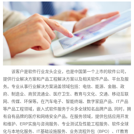
该
客
户
是
软
件
行
业
龙
头
企
业，
该客户是软件行业龙头企业，也是中国第一个上市的软件公司，
也
提供行业解决方案和产品工程解决方案以及相关软件产品、平台及服
是
务。专业从事行业解决方案涵盖领域包括：电信、能源、金融、政
中
府、制造业、商贸流通业、医疗卫生、教育与文化、交通、移动互联
国
第
网、传媒、环保等。在汽车电子、智能终端、数字家庭产品、IT产品
一
等产品工程领域，嵌入式软件服务于众多全球知名品牌产品, 同时，拥
个
有自有品牌的医疗和网络安全产品。在服务领域，提供包括应用开发
上
和维护、ERP实施与咨询服务、专业测试及性能工程服务、软件全球
市
的
化与本地化服务、IT基础设施服务、业务流程外包（BPO）、IT教育