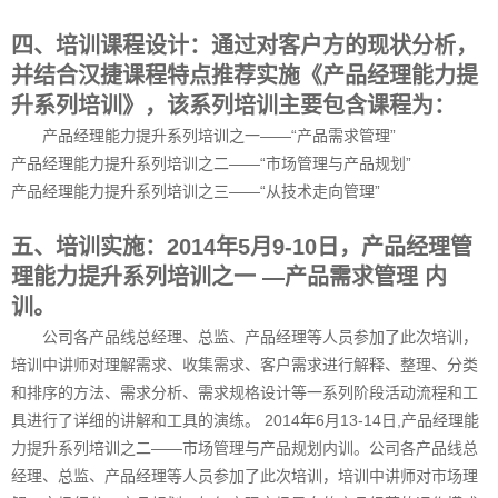
电
子、
四、培训课程设计：通过对客户方的现状分析，
智
并结合汉捷课程特点推荐实施《产品经理能力提
能
升系列培训》，该系列培训主要包含课程为：
终
端、
产品经理能力提升系列培训之一——“产品需求管理”
数
产品经理能力提升系列培训之二——“市场管理与产品规划”
字
产品经理能力提升系列培训之三——“从技术走向管理”
家
庭
产
五、培训实施：2014年5月9-10日，产品经理管
品、
理能力提升系列培训之一 —产品需求管理 内
IT
产
训。
品
公司各产品线总经理、总监、产品经理等人员参加了此次培训，
等
培训中讲师对理解需求、收集需求、客户需求进行解释、整理、分类
产
品
和排序的方法、需求分析、需求规格设计等一系列阶段活动流程和工
工
具进行了详细的讲解和工具的演练。 2014年6月13-14日,产品经理能
程
力提升系列培训之二——市场管理与产品规划内训。公司各产品线总
领
经理、总监、产品经理等人员参加了此次培训，培训中讲师对市场理
域，