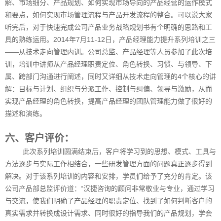
嵌
解、市场细分、产品规划、如何实现市场导向的产品经营的运作模式
入
和要点，如何实现市场管理流程与产品开发流程的整合。可以说大家
式
听完后，对于快速完成公司产品业务战略规划书有个明确的思路和工
软
具的熟练运用。2014年7月11-12日，产品经理能力提升系列培训之三
件
服
——从技术走向管理内训。公司总监、产品经理等人员参加了此次培
务
训，培训中讲师从产品经理职责定位、角色转换、习惯、与领导、下
于
属、跨部门沟通进行阐述，同时又详细从技术走向管理的4个核心的讲
众
解：目标与计划、组织与分派工作、控制与纠偏、领导与激励，从而
多
全
实现产品经理的角色转换，提高产品经理的团队管理能力做了很好的
球
描述和演练。
知
名
六、客户评价：
品
牌
此次系列培训圆满结束后，客户将学习到的思想、模式、工具与
产
方法逐步与实际工作相结合，一些研发管理方面的问题真正逐步得到
品, 同
解决。对于该系列培训的内容和安排，学员们给予了充分的肯定。该
时，
公司产品部总监评价道：“汉捷咨询的顾问非常敬业与专业，通过学习
拥
有
与交流，使我们明确了产品经理的职责定位、找到了如何判断客户的
自
真实需求并转换成设计需求、同时很好的指导我们的产品规划，学会
有