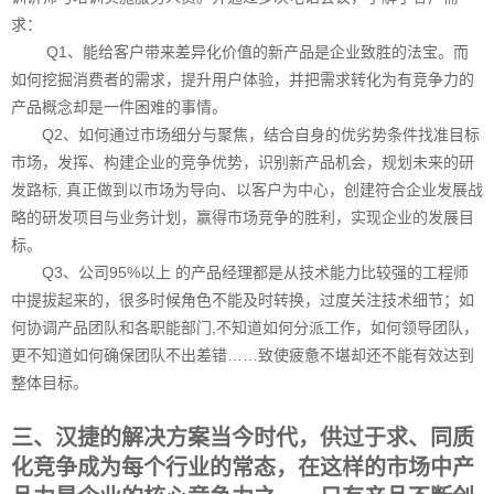
及
相
求：
关
Q1、能给客户带来差异化价值的新产品是企业致胜的法宝。而
软
如何挖掘消费者的需求，提升用户体验，并把需求转化为有竞争力的
件
产品概念却是一件困难的事情。
产
品、
Q2、如何通过市场细分与聚焦，结合自身的优劣势条件找准目标
平
市场，发挥、构建企业的竞争优势，识别新产品机会，规划未来的研
台
发路标, 真正做到以市场为导向、以客户为中心，创建符合企业发展战
及
略的研发项目与业务计划，赢得市场竞争的胜利，实现企业的发展目
服
务。
标。
专
Q3、公司95%以上 的产品经理都是从技术能力比较强的工程师
业
中提拔起来的，很多时候角色不能及时转换，过度关注技术细节；如
从
何协调产品团队和各职能部门,不知道如何分派工作，如何领导团队，
事
行
更不知道如何确保团队不出差错……致使疲惫不堪却还不能有效达到
业
整体目标。
解
决
三、汉捷的解决方案当今时代，供过于求、同质
方
案
化竞争成为每个行业的常态，在这样的市场中产
涵