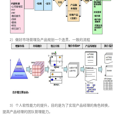
疗
卫
生、
教
育
与
文
化、
2）做好市场管理及产品规划一个连贯、一致的流程
交
通、
移
动
互
联
网、
传
媒、
环
保
等。
在
3）个人软性能力的提升，目的是为了实现产品经理的角色转换，
汽
提高产品经理的团队管理能力。
车