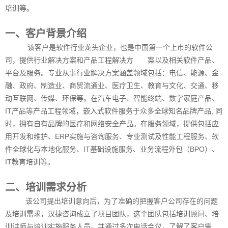
软
培训等。
件
公
一、客户背景介绍
司，
提
该客户是软件行业龙头企业，也是中国第一个上市的软件公
供
司，提供行业解决方案和产品工程解决方 案以及相关软件产品、
行
平台及服务。专业从事行业解决方案涵盖领域包括：电信、能源、金
业
融、政府、制造业、商贸流通业、医疗卫生、教育与文化、交通、移
解
决
动互联网、传媒、环保等。在汽车电子、智能终端、数字家庭产品、
方
IT产品等产品工程领域，嵌入式软件服务于众多全球知名品牌产品, 同
案
时，拥有自有品牌的医疗和网络安全产品。在服务领域，提供包括应
和
用开发和维护、ERP实施与咨询服务、专业测试及性能工程服务、软
产
品
件全球化与本地化服务、IT基础设施服务、业务流程外包（BPO）、
工
IT教育培训等。
程
解
二、培训需求分析
决
方
该公司提出培训意向后，为了准确的把握客户公司存在的问题
案
及培训需求，汉捷咨询成立了项目团队，这个团队包括培训顾问、培
以
训讲师与培训实施服务人员。并通过多次电话会议，了解了客户需