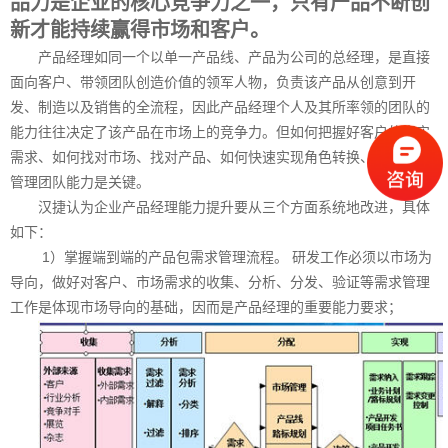
品力是企业的核心竞争力之一，只有产品不断创
盖
新才能持续赢得市场和客户。
领
域
产品经理如同一个以单一产品线、产品为公司的总经理，是直接
包
面向客户、带领团队创造价值的领军人物，负责该产品从创意到开
括：
发、制造以及销售的全流程，因此产品经理个人及其所率领的团队的
电
能力往往决定了该产品在市场上的竞争力。但如何把握好客户的真实
信、
能
需求、如何找对市场、找对产品、如何快速实现角色转换、提高产品
源、
管理团队能力是关键。
金
汉捷认为企业产品经理能力提升要从三个方面系统地改进，具体
融、
如下：
政
府、
1）掌握端到端的产品包需求管理流程。 研发工作必须以市场为
制
导向，做好对客户、市场需求的收集、分析、分发、验证等需求管理
造
工作是体现市场导向的基础，因而是产品经理的重要能力要求；
业、
商
贸
流
通
业、
医